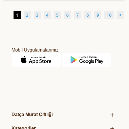
1
2
3
4
5
6
7
8
9
10
>
Mobil Uygulamalarımız
Datça Murat Çiftliği
Hakkımızda
Kategoriler