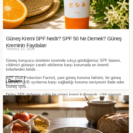
Güneş Kremi SPF Nedir? SPF 50 Ne Demek? Güneş
Kreminin Faydaları
Temmuz 10, 2026
Güneş koruyucu ürünlerin üzerinde sıkça gördüğümüz SPF ibaresi,
cildimizi güneşin zararlı etkilerine karşı korumada en önemli
kriterlerden biridir....
SPF (Sun Protection Factor), yani güneş koruma faktörü, bir güneş
Devamı
kreminin UVB ışınlarına karşı sağladığı koruma seviyesini ifade eder.
Güneş ışınl...
Doğru SPF değerine sahip bir güneş kremi kullanmak, cildi güneşin
olumsuz etkilerine karşı korurken günlük bakım rutininin de
vazgeçilmez bir parça...