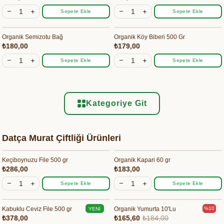
Sepete Ekle
Sepete Ekle
Organik Semizotu Bağ
Organik Köy Biberi 500 Gr
₺180,00
₺179,00
Sepete Ekle
Sepete Ekle
Kategoriye Git
Datça Murat Çiftliği Ürünleri
Keçiboynuzu File 500 gr
Organik Kapari 60 gr
₺286,00
₺183,00
Sepete Ekle
Sepete Ekle
Kabuklu Ceviz File 500 gr
Organik Yumurta 10'Lu
%10
YENI
₺378,00
₺165,60
₺184,00
ÜRÜN