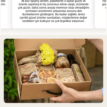
likle
İlk kez sipariş verdim, paketleme o kadar güzel ve
Her
erim.
özenle yapılmış ki hiç sorunsuz elime ulaştı, ürünlerde
gün
çok güzel, daha sonra arayıp memnun olup olmadığımı
o
sormaları ürünlerinin arkasında sonuna dek
durduklarının göstergesi. Bu kadar sağlıklı, temiz
içerikli güzel ürünler sundukları, müşterilerine değer
verdikleri için kutluyor ve çok teşekkür ediyorum.