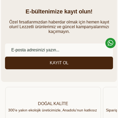
E-bültenimize kayıt olun!
Özel fırsatlarımızdan haberdar olmak için hemen kayıt
olun! Lezzetli ürünlerimiz ve güncel kampanyalarımızı
kaçırmayın.
KAYIT OL
DOĞAL KALİTE
300’e yakın ekolojik üreticimizle, Anadolu'nun katkısız ve organik ü
Sipariş