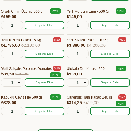
Siyah Cimin Üzümü 500 gr
Yerli Mürdüm Eriği - 500 Gr
YENI
YENI
₺159,00
₺149,00
ÜRÜN
ÜRÜN
Sepete Ekle
Sepete Ekle
Yerli Kızılcık Paketi - 5 Kg
Yerli Kızılcık Paketi - 10 Kg
%15
%20
₺1.785,00
₺2.100,00
₺3.360,00
₺4.200,00
Sepete Ekle
Sepete Ekle
Yerli Salçalık Petemek Domates Kg
Ulukale Dut Kurusu 250 gr
%10
YENI
₺85,50
₺95,00
₺539,00
ÜRÜN
YENI
ÜRÜN
Sepete Ekle
Sepete Ekle
Kabuklu Ceviz File 500 gr
Glütensiz Ham Kakao 140 gr
%25
YENI
₺378,00
₺314,25
₺419,00
ÜRÜN
YENI
ÜRÜN
Sepete Ekle
Sepete Ekle