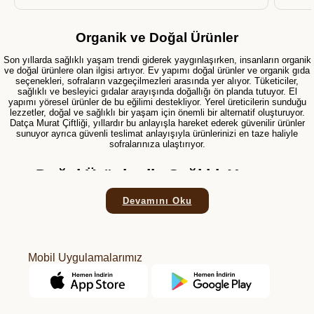
Organik ve Doğal Ürünler
Son yıllarda sağlıklı yaşam trendi giderek yaygınlaşırken, insanların organik
ve doğal ürünlere olan ilgisi artıyor. Ev yapımı doğal ürünler ve organik gıda
seçenekleri, sofraların vazgeçilmezleri arasında yer alıyor. Tüketiciler,
sağlıklı ve besleyici gıdalar arayışında doğallığı ön planda tutuyor. El
yapımı yöresel ürünler de bu eğilimi destekliyor. Yerel üreticilerin sunduğu
lezzetler, doğal ve sağlıklı bir yaşam için önemli bir alternatif oluşturuyor.
Datça Murat Çiftliği, yıllardır bu anlayışla hareket ederek güvenilir ürünler
sunuyor ayrıca güvenli teslimat anlayışıyla ürünlerinizi en taze haliyle
sofralarınıza ulaştırıyor.
Doğal Ürünler ile Sağlıklı Yaşam
Doğal ürünler, kimyasal katkı maddelerinden uzak bir beslenme alışkanlığı
Devamını Oku
sağlayarak insan sağlığına olumlu etkiler sunar. Vücudun ihtiyaç duyduğu
besinleri en saf haliyle almasına yardımcı olur. İşlenmiş gıdaların sağlık
üzerindeki olumsuz etkileri göz önüne alındığında,
doğal ürünleri
tercih
etmek sağlıklı yaşamın en önemli adımlarından biridir.
Mobil Uygulamalarımız
Datça Murat Çiftliği, bu konuda geniş bir ürün yelpazesi sunarken tüm
ürünlerinde kalite ve güvenceyi ön planda tutuyor. Tazelik ve doğallık, bu
ürünlerin en belirgin özellikleridir. Özellikle
ev yapımı reçeller
, marmelatlar,
doğal zeytinyağları
ve pek çok yöresel ürün, doğallığıyla öne çıkar. Bu
ürünleri tercih eden tüketiciler hem kendi sağlıklarını korur hem de yerel
ekonomiyi destekler. Doğal beslenme, sürdürülebilir bir gelecek için de