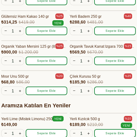
Sepete Ekle
Sepete Ekle
Glütensiz Ham Kakao 140 gr
Yerli Badem 250 gr
%25
%40
₺314,25
₺419,00
₺288,60
₺481,00
YENI
ÜRÜN
Sepete Ekle
Sepete Ekle
Organik Yaban Mersini 125 gr (8 'li Paket )
Organik Tavuk Kanat Izgara 700 gr - Orvital
%25
%15
₺900,00
₺1.200,00
₺569,50
₺670,00
Sepete Ekle
Sepete Ekle
Mısır Unu 500 gr
Çilek Kurusu 50 gr
%20
%35
₺68,80
₺86,00
₺185,90
₺286,00
Sepete Ekle
Sepete Ekle
Aramıza Katılan En Yeniler
Yerli Lime (Mistek Limonu) 250g
Yerli Kızılcık 500 g
%10
YENI
₺149,00
₺189,00
₺210,00
ÜRÜN
YENI
ÜRÜN
Sepete Ekle
Sepete Ekle