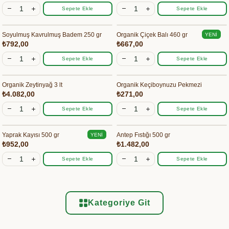
Sepete Ekle
Sepete Ekle
Soyulmuş Kavrulmuş Badem 250 gr
Organik Çiçek Balı 460 gr
YENI
₺792,00
₺667,00
ÜRÜN
Sepete Ekle
Sepete Ekle
Organik Zeytinyağ 3 lt
Organik Keçiboynuzu Pekmezi
₺4.082,00
₺271,00
Sepete Ekle
Sepete Ekle
Yaprak Kayısı 500 gr
Antep Fıstığı 500 gr
YENI
₺952,00
₺1.482,00
ÜRÜN
Sepete Ekle
Sepete Ekle
Kategoriye Git