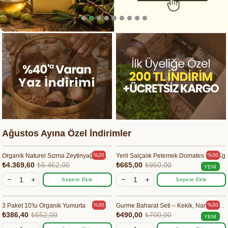
Ağustos Ayına Özel İndirimler
Organik Naturel Sızma Zeytinyağı Teneke 5 lt
Yerli Salçalık Petemek Domates - 10 Kg
%20
%30
₺4.369,60
₺5.462,00
₺665,00
₺950,00
YENI
ÜRÜN
Sepete Ekle
Sepete Ekle
3 Paket 10'lu Organik Yumurta
Gurme Baharat Seti – Kekik, Nane, Pul Biber, Karabiber | 4'lü Doğal Set
%30
%30
₺386,40
₺552,00
₺490,00
₺700,00
YENI
ÜRÜN