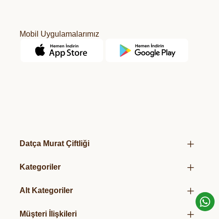
Mobil Uygulamalarımız
Datça Murat Çiftliği
Hakkımızda
Kategoriler
Mağazalarımız
Kurumsal Hediye Kutuları
Üretim Felsefemiz
Alt Kategoriler
Taze Sebze & Meyveler
Organik Sertifikalarımız
Organik Salça
Süt & Süt Ürünleri
Müşteri İlişkileri
Hediye Paketlerimiz