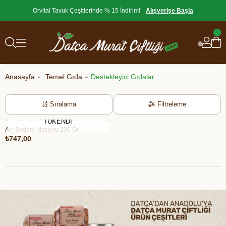
Orvital Tavuk Çeşitlerinde % 15 İndirim!
Alışverişe Başla
Anasayfa
Temel Gıda
Destekleyici Gıdalar
Sıralama
Filtreleme
TÜKENDI
Acı Badem Macunu 200 Gr
₺747,00