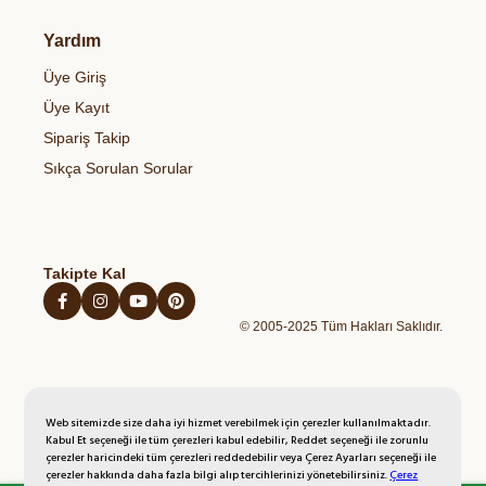
Organik Sirke
Et & Tavuk Ve Balık
Bize Ulaşın
Gizlilik & Güvenlik
Organik Bakliyatlar
Yardım
Temel Gıdalar
Gıdalardaki Pestisitler ve Sağlık Riskleri
Çerez Politikası
Organik Zeytinyağı
Sağlıklı Atıştırmalıklar
Üye Giriş
Blog
Açık Rıza Metni
Organik Bal
Kahvaltılıklar
Üye Kayıt
Kişisel Verilerin Korunması Politikası
Organik Yumurta
Hazır Unlu Mamulleri
Sipariş Takip
İptal İade Şartları
Organik Sebzeler
Sıkça Sorulan Sorular
Mesafeli Satış Sözleşmesi
Organik Taze Meyveler
Takipte Kal
© 2005-2025 Tüm Hakları Saklıdır.
Web sitemizde size daha iyi hizmet verebilmek için çerezler kullanılmaktadır.
Kabul Et seçeneği ile tüm çerezleri kabul edebilir, Reddet seçeneği ile zorunlu
çerezler haricindeki tüm çerezleri reddedebilir veya Çerez Ayarları seçeneği ile
çerezler hakkında daha fazla bilgi alıp tercihlerinizi yönetebilirsiniz.
Çerez