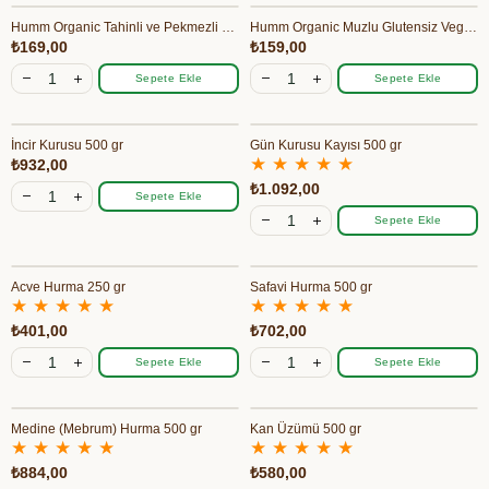
Humm Organic Tahinli ve Pekmezli Vegan Kurabiye 55 gr
Humm Organic Muzlu Glutensiz Vegan Mini Küpler 30 gr
₺169,00
₺159,00
Sepete Ekle
Sepete Ekle
İncir Kurusu 500 gr
Gün Kurusu Kayısı 500 gr
★
★
★
★
★
₺932,00
₺1.092,00
Sepete Ekle
Sepete Ekle
Acve Hurma 250 gr
Safavi Hurma 500 gr
★
★
★
★
★
★
★
★
★
★
₺401,00
₺702,00
Sepete Ekle
Sepete Ekle
Medine (Mebrum) Hurma 500 gr
Kan Üzümü 500 gr
★
★
★
★
★
★
★
★
★
★
₺884,00
₺580,00