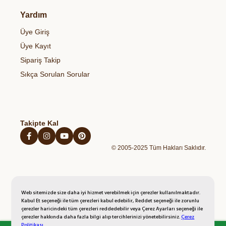
Et & Tavuk Ve Balık
Bize Ulaşın
Gizlilik & Güvenlik
Organik Bakliyatlar
Yardım
Temel Gıdalar
Gıdalardaki Pestisitler ve Sağlık Riskleri
Çerez Politikası
Organik Zeytinyağı
Sağlıklı Atıştırmalıklar
Üye Giriş
Blog
Açık Rıza Metni
Organik Bal
Kahvaltılıklar
Üye Kayıt
Kişisel Verilerin Korunması Politikası
Organik Yumurta
Hazır Unlu Mamulleri
Sipariş Takip
İptal İade Şartları
Organik Sebzeler
Sıkça Sorulan Sorular
Mesafeli Satış Sözleşmesi
Organik Taze Meyveler
Takipte Kal
© 2005-2025 Tüm Hakları Saklıdır.
Web sitemizde size daha iyi hizmet verebilmek için çerezler kullanılmaktadır.
Kabul Et seçeneği ile tüm çerezleri kabul edebilir, Reddet seçeneği ile zorunlu
çerezler haricindeki tüm çerezleri reddedebilir veya Çerez Ayarları seçeneği ile
çerezler hakkında daha fazla bilgi alıp tercihlerinizi yönetebilirsiniz.
Çerez
Politikası