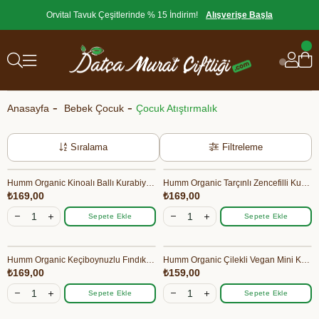
Orvital Tavuk Çeşitlerinde % 15 İndirim!
Alışverişe Başla
Anasayfa
Bebek Çocuk
Çocuk Atıştırmalık
Sıralama
Filtreleme
Humm Organic Kinoalı Ballı Kurabiye 55 gr
Humm Organic Tarçınlı Zencefilli Kurabiye 55 gr
₺169,00
₺169,00
Sepete Ekle
Sepete Ekle
Humm Organic Keçiboynuzlu Fındıklı Kurabiye 55 gr
Humm Organic Çilekli Vegan Mini Küpler 30 gr
₺169,00
₺159,00
Sepete Ekle
Sepete Ekle