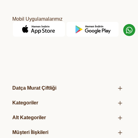
Mobil Uygulamalarımız
Datça Murat Çiftliği
Hakkımızda
Kategoriler
Mağazalarımız
Kurumsal Hediye Kutuları
Üretim Felsefemiz
Alt Kategoriler
Taze Sebze & Meyveler
Organik Sertifikalarımız
Organik Salça
Süt & Süt Ürünleri
Müşteri İlişkileri
Hediye Paketlerimiz
Organik Sirke