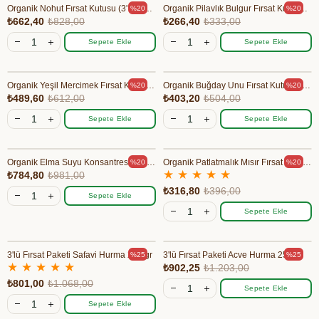
Organik Nohut Fırsat Kutusu (3' lü paket)
Organik Pilavlık Bulgur Fırsat Kutusu (3' lü paket)
%20
%20
₺662,40
₺828,00
₺266,40
₺333,00
Sepete Ekle
Sepete Ekle
Organik Yeşil Mercimek Fırsat Kutusu (3' lü paket)
Organik Buğday Unu Fırsat Kutusu (3' lü paket)
%20
%20
₺489,60
₺612,00
₺403,20
₺504,00
Sepete Ekle
Sepete Ekle
Organik Elma Suyu Konsantresi Fırsat Kutusu (3' lü paket)
Organik Patlatmalık Mısır Fırsat Kutusu (3' lü paket)
%20
%20
★
★
★
★
★
₺784,80
₺981,00
₺316,80
₺396,00
Sepete Ekle
Sepete Ekle
3'lü Fırsat Paketi Safavi Hurma 250 gr
3'lü Fırsat Paketi Acve Hurma 250 gr
%25
%25
★
★
★
★
★
₺902,25
₺1.203,00
₺801,00
₺1.068,00
Sepete Ekle
Sepete Ekle