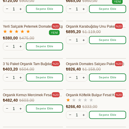
₺720,00
₺900,00
₺665,00
₺950,00
YENI
ÜRÜN
Sepete Ekle
Sepete Ekle
Yerli Salçalık Petemek Domates - 5 Kg
Organik Karabuğday Unu Paketi - 3 Adet
%20
%20
★
★
★
★
★
₺895,20
₺1.119,00
YENI
₺380,00
₺475,00
ÜRÜN
Sepete Ekle
Sepete Ekle
3 'lü Paket Organik Tam Buğday Unu
Organik Domates Salçası Paket (3'lü)
%20
%20
₺403,20
₺504,00
₺926,40
₺1.158,00
Sepete Ekle
Sepete Ekle
Organik Kırmızı Mercimek Fırsat Kutusu (3' lü paket)
Organik Köftelik Bulgur Fırsat Kutusu (3' lü paket)
%20
%20
★
★
★
★
★
₺482,40
₺603,00
₺266,40
₺333,00
Sepete Ekle
Sepete Ekle