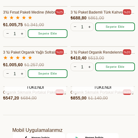
3'lü Fırsat Paketi Medine (Mebrum) Hurma 250 gr
3 'lü Paket Bademli Türk Kahvesi 100 gr
%25
%20
★
★
★
★
★
₺688,80
₺861,00
₺1.005,75
₺1.341,00
Sepete Ekle
Sepete Ekle
3 'lü Paket Organik Yağlı Sofralık Siyah Zeytin 420 gr
3 'lü Paket Organik Rendelenmiş Domates 345 gr
%20
%20
★
★
★
★
★
₺410,40
₺513,00
₺1.005,60
₺1.257,00
Sepete Ekle
Sepete Ekle
TÜKENDI
TÜKENDI
Organik Sıkmalık Portakal Paketi 3 Kg
Organik Sıkmalık Portakal Paketi 5 Kg
%20
%25
₺547,20
₺684,00
₺855,00
₺1.140,00
Mobil Uygulamalarımız