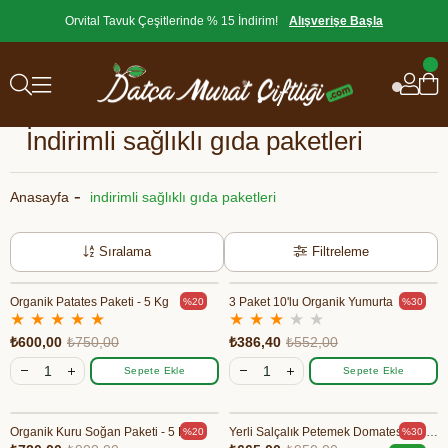
Orvital Tavuk Çeşitlerinde % 15 İndirim!
Alışverişe Başla
İndirimli sağlıklı gıda paketleri
Anasayfa
indirimli sağlıklı gıda paketleri
Sıralama
Filtreleme
Organik Patates Paketi - 5 Kg
3 Paket 10'lu Organik Yumurta
%20
%30
★
★
★
★
★
★
★
★
★
★
₺600,00
₺750,00
₺386,40
₺552,00
Sepete Ekle
Sepete Ekle
Organik Kuru Soğan Paketi - 5 Kg
Yerli Salçalık Petemek Domates - 10 Kg
%20
%30