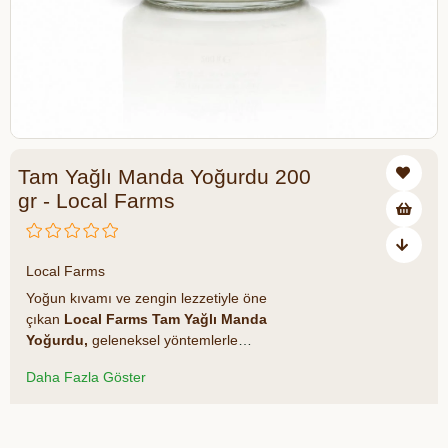
Tam Yağlı Manda Yoğurdu 200
gr - Local Farms
₺184,90
Local Farms
Yoğun kıvamı ve zengin lezzetiyle öne
çıkan
Local Farms Tam Yağlı Manda
Yoğurdu,
geleneksel yöntemlerle
mayalanmış doğal bir süt ürünüdür. Manda
Daha Fazla Göster
sütünün kendine özgü yağ ve protein
yapısı, bu yoğurdu hem daha besleyici
hem de daha doyurucu hâle getirir. %85
Azalt
Artır
oranında manda sütü ve %15 inek sütü