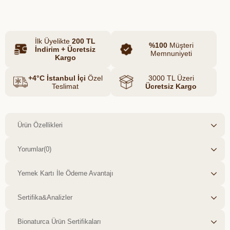
içeriğiyle dengeli bir tat profili sunar.
İlk Üyelikte
200 TL
%100
Müşteri
İndirim + Ücretsiz
Memnuniyeti
Kargo
+4°C İstanbul İçi
Özel
3000 TL Üzeri
Teslimat
Ücretsiz Kargo
Ürün Özellikleri
Yorumlar
(0)
Yemek Kartı İle Ödeme Avantajı
Sertifika&Analizler
Bionaturca Ürün Sertifikaları