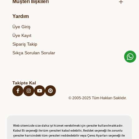
Müşteri İlişkileri
Hediye Paketlerimiz
Organik Sirke
Et & Tavuk Ve Balık
Bize Ulaşın
Gizlilik & Güvenlik
Organik Bakliyatlar
Yardım
Temel Gıdalar
Gıdalardaki Pestisitler ve Sağlık Riskleri
Çerez Politikası
Organik Zeytinyağı
Sağlıklı Atıştırmalıklar
Üye Giriş
Blog
Açık Rıza Metni
Organik Bal
Kahvaltılıklar
Üye Kayıt
Kişisel Verilerin Korunması Politikası
Organik Yumurta
Hazır Unlu Mamulleri
Sipariş Takip
İptal İade Şartları
Organik Sebzeler
Sıkça Sorulan Sorular
Mesafeli Satış Sözleşmesi
Organik Taze Meyveler
Takipte Kal
© 2005-2025 Tüm Hakları Saklıdır.
Web sitemizde size daha iyi hizmet verebilmek için çerezler kullanılmaktadır.
Kabul Et seçeneği ile tüm çerezleri kabul edebilir, Reddet seçeneği ile zorunlu
çerezler haricindeki tüm çerezleri reddedebilir veya Çerez Ayarları seçeneği ile