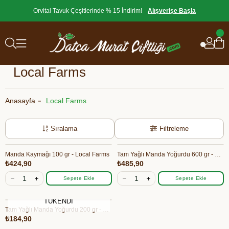
Orvital Tavuk Çeşitlerinde % 15 İndirim!
Alışverişe Başla
Local Farms
Anasayfa
Local Farms
Sıralama
Filtreleme
Manda Kaymağı 100 gr - Local Farms
Tam Yağlı Manda Yoğurdu 600 gr - Local Farms
₺424,90
₺485,90
Sepete Ekle
Sepete Ekle
TÜKENDI
Tam Yağlı Manda Yoğurdu 200 gr - Local Farms
₺184,90