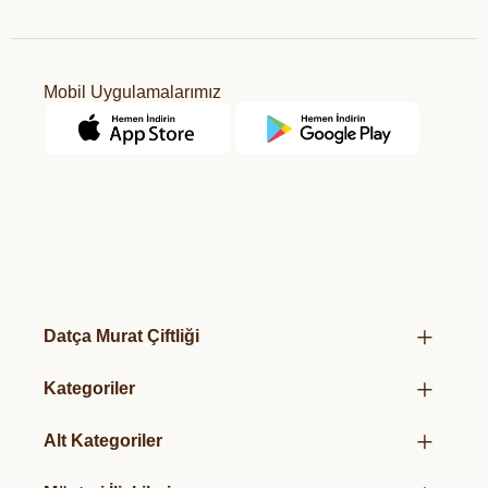
Mobil Uygulamalarımız
Datça Murat Çiftliği
Hakkımızda
Kategoriler
Mağazalarımız
Kurumsal Hediye Kutuları
Üretim Felsefemiz
Alt Kategoriler
Taze Sebze & Meyveler
Organik Sertifikalarımız
Organik Salça
Süt & Süt Ürünleri