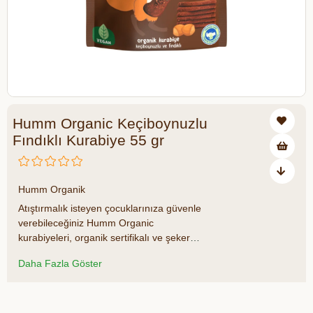
Humm Organic Keçiboynuzlu
Fındıklı Kurabiye 55 gr
₺169,00
Humm Organik
Atıştırmalık isteyen çocuklarınıza güvenle
verebileceğiniz Humm Organic
kurabiyeleri, organik sertifikalı ve şeker
ilavesizdir. Keçiboynuzunun içerdiği yüksek
Daha Fazla Göster
besin değerleri ile, çocuklarınıza bu
atıştırmalığı kolayca sevdirebilirsiniz.
Doğal olarak şeker içerir, ilave şeker
Azalt
Artır
içermez. Renklendirici ve koruyucu