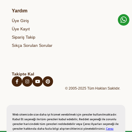
Organik Sirke
Et & Tavuk Ve Balık
Bize Ulaşın
Gizlilik & Güvenlik
Organik Bakliyatlar
Yardım
Temel Gıdalar
Gıdalardaki Pestisitler ve Sağlık Riskleri
Çerez Politikası
Organik Zeytinyağı
Sağlıklı Atıştırmalıklar
Üye Giriş
Blog
Açık Rıza Metni
Organik Bal
Kahvaltılıklar
Üye Kayıt
Kişisel Verilerin Korunması Politikası
Organik Yumurta
Hazır Unlu Mamulleri
Sipariş Takip
İptal İade Şartları
Organik Sebzeler
Sıkça Sorulan Sorular
Mesafeli Satış Sözleşmesi
Organik Taze Meyveler
Takipte Kal
© 2005-2025 Tüm Hakları Saklıdır.
Web sitemizde size daha iyi hizmet verebilmek için çerezler kullanılmaktadır.
Kabul Et seçeneği ile tüm çerezleri kabul edebilir, Reddet seçeneği ile zorunlu
çerezler haricindeki tüm çerezleri reddedebilir veya Çerez Ayarları seçeneği ile
çerezler hakkında daha fazla bilgi alıp tercihlerinizi yönetebilirsiniz.
Çerez