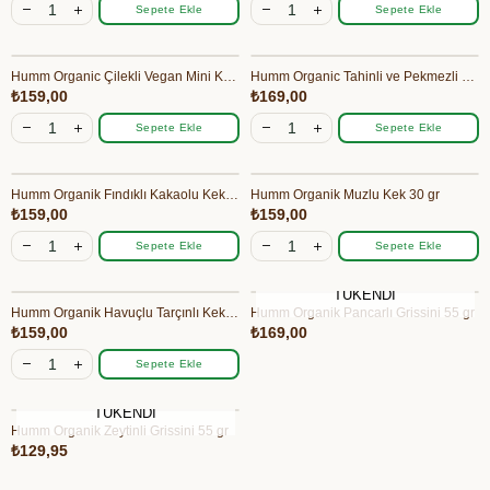
Sepete Ekle
Sepete Ekle
Humm Organic Çilekli Vegan Mini Küpler 30 gr
Humm Organic Tahinli ve Pekmezli Vegan Kurabiye 55 gr
₺159,00
₺169,00
Sepete Ekle
Sepete Ekle
Humm Organik Fındıklı Kakaolu Kek 30 gr
Humm Organik Muzlu Kek 30 gr
₺159,00
₺159,00
Sepete Ekle
Sepete Ekle
TÜKENDI
Humm Organik Havuçlu Tarçınlı Kek 30 gr
Humm Organik Pancarlı Grissini 55 gr
₺159,00
₺169,00
Sepete Ekle
TÜKENDI
Humm Organik Zeytinli Grissini 55 gr
₺129,95