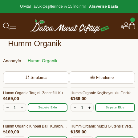
Orvital Tavuk Çeşitlerinde % 15 İndirim!
Alışverişe Başla
Humm Organik
Anasayfa
Humm Organik
Sıralama
Filtreleme
Humm Organic Tarçınlı Zencefilli Kurabiye 55 gr
Humm Organic Keçiboynuzlu Fındıklı Kurabiye 55 gr
₺169,00
₺169,00
Sepete Ekle
Sepete Ekle
Humm Organic Kinoalı Ballı Kurabiye 55 gr
Humm Organic Muzlu Glutensiz Vegan Mini Küpler 30 gr
₺169,00
₺159,00