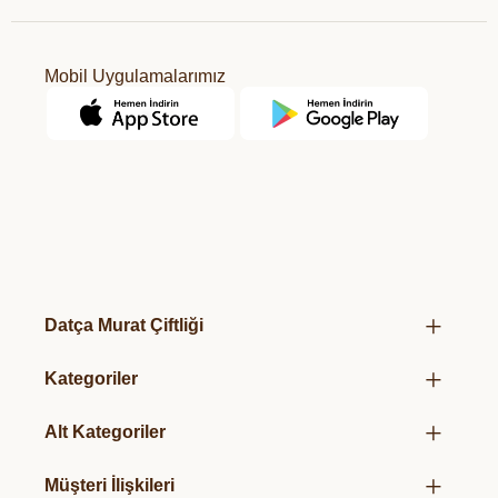
Mobil Uygulamalarımız
Datça Murat Çiftliği
Hakkımızda
Kategoriler
Mağazalarımız
Kurumsal Hediye Kutuları
Üretim Felsefemiz
Alt Kategoriler
Taze Sebze & Meyveler
Organik Sertifikalarımız
Organik Salça
Süt & Süt Ürünleri
Müşteri İlişkileri
Hediye Paketlerimiz