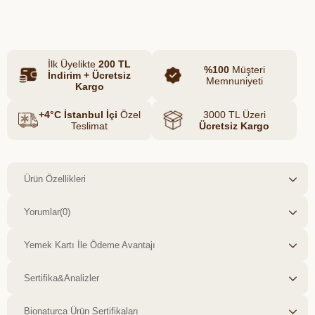
Azalt
Artır
temizlerken kalıntı bırakmadan
durulanır. ECOCERT Greenlife tarafından
Ecodetergent made with Organic
İlk Üyelikte
200 TL
standardına göre sertifikalandırılmıştır.
%100
Müşteri
İndirim + Ücretsiz
Memnuniyeti
Hassas bebek kullanımına uygun
Kargo
formülü sayesinde temizlik sonrası koku
+4°C İstanbul İçi
Özel
3000 TL Üzeri
veya tat bırakmaz. Dermatolojik olarak
Teslimat
Ücretsiz Kargo
test edilmiş olup cildi tahriş etmez,
kurutmaz ve hassas ciltlerle uyumludur.
Ürün Özellikleri
Yorumlar
(0)
Yemek Kartı İle Ödeme Avantajı
Sertifika&Analizler
Bionaturca Ürün Sertifikaları