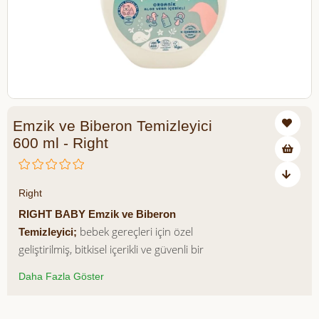
Emzik ve Biberon Temizleyici
600 ml - Right
₺250,00
Right
RIGHT BABY Emzik ve Biberon
bebek gereçleri için özel
Temizleyici;
geliştirilmiş, bitkisel içerikli ve güvenli bir
temizlik ürünüdür. %100 doğal kaynaklı
Daha Fazla Göster
içerikleri sayesinde emzik, biberon ve
bebek aksesuarlarında biriken süt
kalıntılarını, yağları ve kirleri etkili şekilde