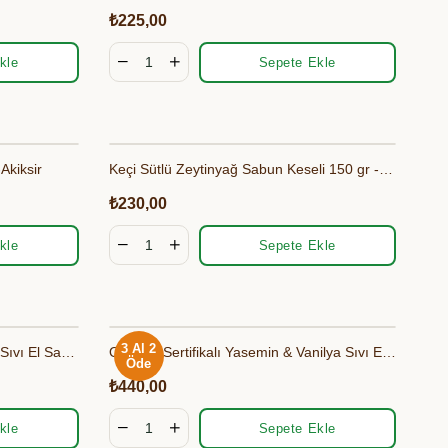
₺225,00
kle
Sepete Ekle
Akiksir
Keçi Sütlü Zeytinyağ Sabun Keseli 150 gr - Olivos
₺230,00
kle
Sepete Ekle
3 Al 2
Organik Sertifikalı Gül & Itır Özlü Sıvı El Sabun 400 ml - Bionaturca
Organik Sertifikalı Yasemin & Vanilya Sıvı El Sabun 400 ml - Bionaturca
Öde
₺440,00
kle
Sepete Ekle