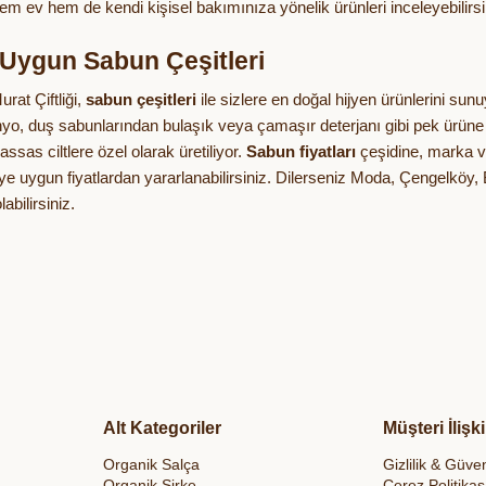
em ev hem de kendi kişisel bakımınıza yönelik ürünleri inceleyebilirsi
e Uygun Sabun Çeşitleri
rat Çiftliği,
sabun çeşitleri
ile sizlere en doğal hijyen ürünlerini sunuy
yo, duş sabunlarından bulaşık veya çamaşır deterjanı gibi pek ürüne k
ssas ciltlere özel olarak üretiliyor.
Sabun fiyatları
çeşidine, marka ve
çeye uygun fiyatlardan yararlanabilirsiniz. Dilerseniz Moda, Çengelkö
abilirsiniz.
Alt Kategoriler
Müşteri İlişki
Organik Salça
Gizlilik & Güven
Organik Sirke
Çerez Politikas