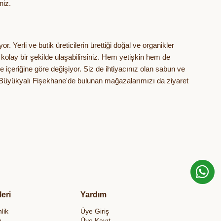
niz.
or. Yerli ve butik üreticilerin ürettiği doğal ve organikler
olay bir şekilde ulaşabilirsiniz. Hem yetişkin hem de
 içeriğine göre değişiyor. Siz de ihtiyacınız olan sabun ve
y, Büyükyalı Fişekhane'de bulunan mağazalarımızı da ziyaret
leri
Yardım
lik
Üye Giriş
ı
Üye Kayıt