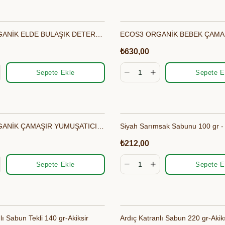
Et & Tavuk Suyu
ECOS3 ORGANİK ELDE BULAŞIK DETERJANI (500 ML)
₺630,00
Sepete Ekle
Sepete E
ECOS3 ORGANİK ÇAMAŞIR YUMUŞATICI (2500 ML - 100 Yıkama)
₺212,00
Sepete Ekle
Sepete E
lı Sabun Tekli 140 gr-Akiksir
Ardıç Katranlı Sabun 220 gr-Akik