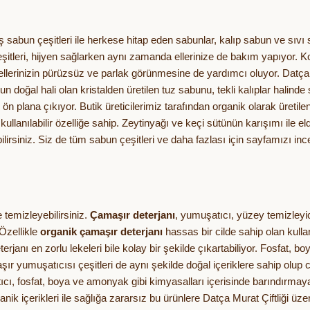
iş sabun çeşitleri ile herkese hitap eden sabunlar, kalıp sabun ve sıvı 
şitleri, hijyen sağlarken aynı zamanda ellerinize de bakım yapıyor. K
 ellerinizin pürüzsüz ve parlak görünmesine de yardımcı oluyor. Datça M
n doğal hali olan kristalden üretilen tuz sabunu, tekli kalıplar halind
 ile ön plana çıkıyor. Butik üreticilerimiz tarafından organik olarak üreti
 kullanılabilir özelliğe sahip. Zeytinyağı ve keçi sütünün karışımı ile e
irsiniz. Siz de tüm sabun çeşitleri ve daha fazlası için sayfamızı inceley
le temizleyebilirsiniz.
Çamaşır deterjanı
, yumuşatıcı, yüzey temizleyici
 Özellikle
organik çamaşır deterjanı
hassas bir cilde sahip olan kullan
deterjanı en zorlu lekeleri bile kolay bir şekilde çıkartabiliyor. Fosfa
şır yumuşatıcısı çeşitleri de aynı şekilde doğal içeriklere sahip olup 
 Ağartıcı, fosfat, boya ve amonyak gibi kimyasalları içerisinde barındır
anik içerikleri ile sağlığa zararsız bu ürünlere Datça Murat Çiftliği üz