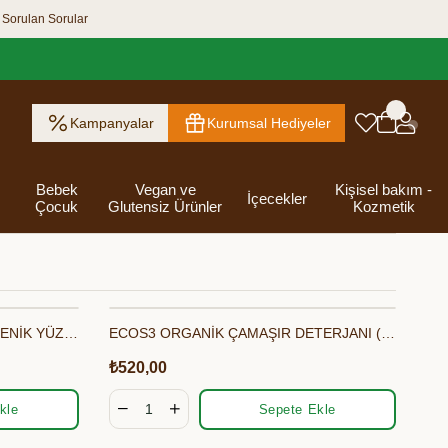
 Sorulan Sorular
Kampanyalar
Kurumsal Hediyeler
Bebek
Vegan ve
Kişisel bakım -
İçecekler
Çocuk
Glutensiz Ürünler
Kozmetik
ECOS3 ORGANİK & HİPOALERJENİK YÜZEY TEMİZLEYİCİ (1000 ML)
ECOS3 ORGANİK ÇAMAŞIR DETERJANI (750 ML - 22 Yıkama)
ık Ezme
Helva & Tahin &
Kahvaltılık
eri
 Kraker
 Olsun
Kefir - Ayran
Salça
Tuzlu
Dijital Hediye
Destekleyici
Tebrik Hediye
Baharatlar
s
Pekmez
Gevrek
 Kutusu
Atıştırmalıklar
Kartları
Gıdalar
Kutusu
₺520,00
Bakımı
kle
Sepete Ekle