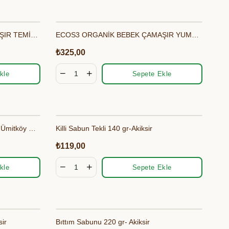
ECOS3 ORGANİK BEBEK ÇAMAŞIR TEMİZLEYİCİ (1000 ML - 30 Yıkama)
ECOS3 ORGANİK BEBEK ÇAMAŞIR YUMUŞATICI (1000 ML - 40 Yıkama)
₺325,00
kle
Sepete Ekle
Siyah Sarımsak Sabunu 100 gr - Ümitköy Gurme
Killi Sabun Tekli 140 gr-Akiksir
₺119,00
kle
Sepete Ekle
sir
Bıttım Sabunu 220 gr- Akiksir