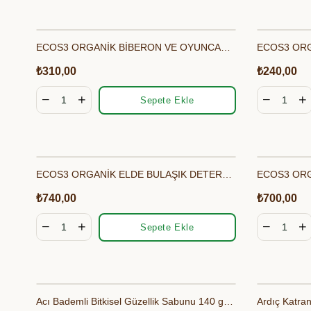
ECOS3 ORGANİK BİBERON VE OYUNCAK TEMİZLEYİCİ (500 ML)
₺310,00
₺240,00
Sepete Ekle
ECOS3 ORGANİK ELDE BULAŞIK DETERJANI (2500 ML)
₺740,00
₺700,00
Sepete Ekle
Acı Bademli Bitkisel Güzellik Sabunu 140 gr-Akiksir
Ardıç Katran