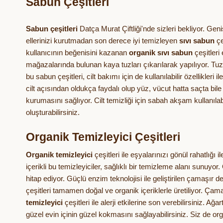
Sabun Çeşitleri
Sabun çeşitleri
Datça Murat Çiftliği'nde sizleri bekliyor. Gen
ellerinizi kurutmadan son derece iyi temizleyen
sıvı sabun
çe
kullanıcının beğenisini kazanan
organik sıvı sabun
çeşitleri
mağazalarında bulunan kaya tuzları çıkarılarak yapılıyor. Tuzu
bu sabun çeşitleri, cilt bakımı için de kullanılabilir özellikleri
cilt açısından oldukça faydalı olup yüz, vücut hatta saçta bile
kurumasını sağlıyor. Cilt temizliği için sabah akşam kullanılabil
oluşturabilirsiniz.
Organik Temizleyici Çeşitleri
Organik temizleyici
çeşitleri ile eşyalarınızı gönül rahatlığı i
içerikli bu temizleyiciler, sağlıklı bir temizleme alanı sunuyor.
hitap ediyor. Güçlü enzim teknolojisi ile geliştirilen çamaşır 
çeşitleri tamamen doğal ve organik içeriklerle üretiliyor. Çama
temizleyici
çeşitleri ile alerji etkilerine son verebilirsiniz.
güzel evin içinin güzel kokmasını sağlayabilirsiniz. Siz de org