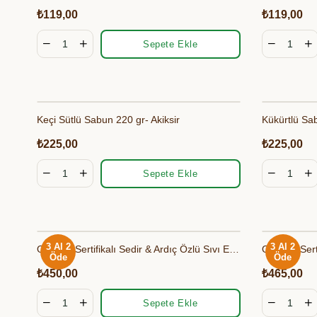
₺119,00
₺119,00
Sepete Ekle
Keçi Sütlü Sabun 220 gr- Akiksir
Kükürtlü Sab
₺225,00
₺225,00
Sepete Ekle
3 Al 2
3 Al 2
Organik Sertifikalı Sedir & Ardıç Özlü Sıvı El Yıkama Sabunu 400 ml - Bionaturca
Öde
Öde
₺450,00
₺465,00
Sepete Ekle