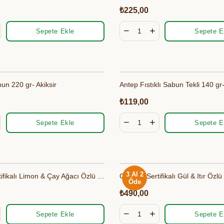
₺225,00
Sepete Ekle
Sepete E
un 220 gr- Akiksir
Antep Fıstıklı Sabun Tekli 140 gr-
₺119,00
Sepete Ekle
Sepete E
3 Al 2
Organik Sertifikalı Limon & Çay Ağacı Özlü Sıvı El Sabun 400 ml - Bionaturca
Öde
₺490,00
Sepete Ekle
Sepete E