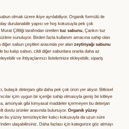
sabun olmak üzere ikiye ayrılabiliyor. Organik formülü ile
olay durulanabilir yapısı ve hoş kokusuyla pek çok
urat Çiftliği tarafından üretilen
tuz sabunu
, Çankırı tuz
e sizlere sunuluyor. Birden fazla kullanım amacına sahip olan
len diğer sabun çeşitleri arasında yer alan
zeytinyağı sabunu
lde bu kalıp sabun, cildi diğer sabunlara oranla daha az
ebilir ve ihtiyaçlarınızı listelerinize ekleyebilir, sipariş
, bulaşık deterjanı gibi daha pek çok ürün yer alıyor. Bitkisel
ıcılar içim uygun bir içeriğe sahip olmasıyla geniş bir kitleye
t, boya, amonyak gibi kimyasal maddeler içermeyen bu deterjan
cilt dostu ürünler arasında bulunuyor.
Organik yüzey
mayan bu yüzey temizleyiciler kalıcı kokusuyla da uzun süre
erinden ulaşabilirsiniz. Daha fazlası için kategorize göz atmayı