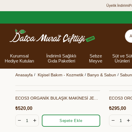
Üyelik İndirimi
P
Kurumsal
İndirimli Sağlıklı
Sebze
Süt ve Sü
Hediye Kutuları
Gıda Paketleri
Meyve
Ürünleri
Anasayfa
Kişisel Bakım - Kozmetik
Banyo & Sabun
Sabun
ECOS3 ORGANİK BULAŞIK MAKİNESİ JELİ (750 ML - 30 Yıkama)
Organik Yumurta
Şarküteri Ürünleri
Zey
Bakliyat
Tüm Hediye
Unlar
Bayram Hediye
Datça Bademi
Yağlar
Süt
Yaz H
Kur
Ek
Kutuları
kutusu
Kut
₺520,00
₺295,00
Banyo 
Sepete Ekle