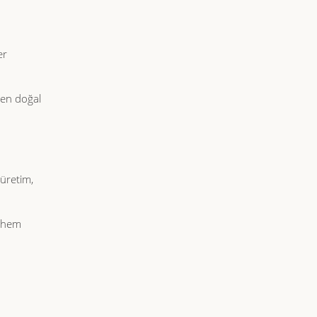
er
 en doğal
 üretim,
e hem