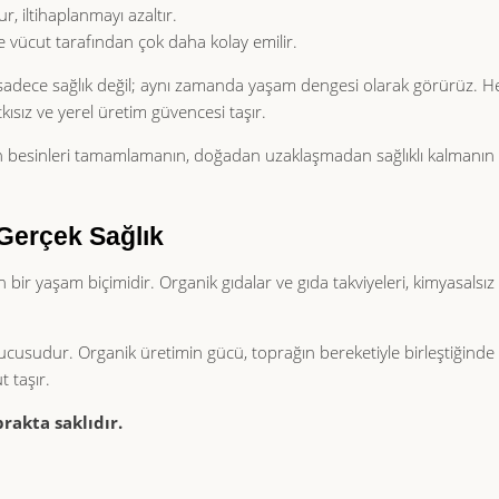
r, iltihaplanmayı azaltır.
 vücut tarafından çok daha kolay emilir.
i sadece sağlık değil; aynı zamanda yaşam dengesi olarak görürüz. H
kısız ve yerel üretim güvencesi taşır.
alan besinleri tamamlamanın, doğadan uzaklaşmadan sağlıklı kalmanın
Gerçek Sağlık
bir yaşam biçimidir. Organik gıdalar ve gıda takviyeleri, kimyasalsız
nucusudur. Organik üretimin gücü, toprağın bereketiyle birleştiğind
 taşır.
prakta saklıdır.