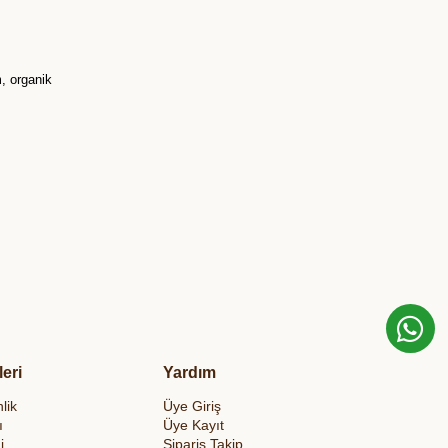
m, organik
leri
Yardım
lik
Üye Giriş
ı
Üye Kayıt
i
Sipariş Takip