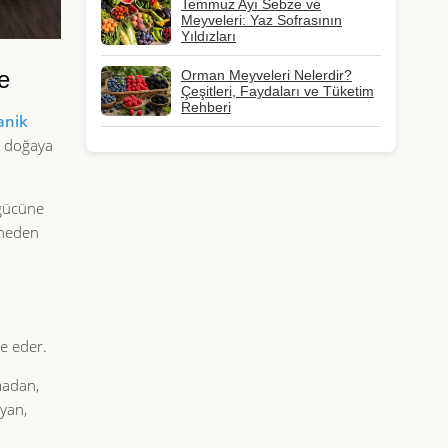
Temmuz Ayı Sebze ve
Meyveleri: Yaz Sofrasının
Yıldızları
e
Orman Meyveleri Nelerdir?
Çeşitleri, Faydaları ve Tüketim
Rehberi
anik
ve doğaya
 gücüne
 neden
de eder.
lmadan,
uyan,