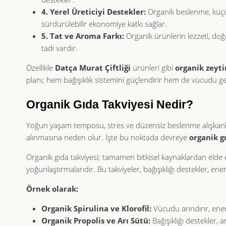
4. Yerel Üreticiyi Destekler:
Organik beslenme, küçük 
sürdürülebilir ekonomiye katkı sağlar.
5. Tat ve Aroma Farkı:
Organik ürünlerin lezzeti, doğ
tadı vardır.
Özellikle
Datça Murat Çiftliği
ürünleri gibi
organik zeyti
planı; hem bağışıklık sistemini güçlendirir hem de vücudu ge
Organik Gıda Takviyesi Nedir?
Yoğun yaşam temposu, stres ve düzensiz beslenme alışkanlı
alınmasına neden olur. İşte bu noktada devreye
organik g
Organik gıda takviyesi; tamamen bitkisel kaynaklardan elde
yoğunlaştırmalarıdır. Bu takviyeler, bağışıklığı destekler, ene
Örnek olarak:
Organik Spirulina ve Klorofil:
Vücudu arındırır, enerj
Organik Propolis ve Arı Sütü:
Bağışıklığı destekler, a