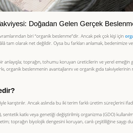
Takviyesi: Doğadan Gelen Gerçek Beslenm
amlarından biri “organik beslenme”dir. Ancak pek çok kişi için
org
 hâlâ tam olarak net değildir. Oysa bu farkları anlamak, bedenimize 
bir anlayışla; toprağın, tohumu koruyan üreticilerin ve yerel emeğin
rkı, organik beslenmenin avantajlarını ve organik gıda takviyelerinin
edir?
e karıştırılır. Ancak aslında bu iki terim farklı üretim süreçlerini ifa
acı), sentetik katkı veya genetiği değiştirilmiş organizma (GDO) kullanı
etim; toprağın biyolojik dengesini koruyan, canlı çeşitliliğine saygı d