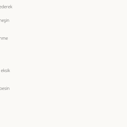
 ederek
üneşin
enme
 eksik
besin