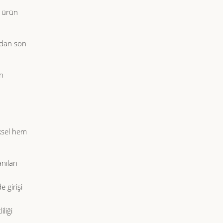
r ürün
ından son
in
iksel hem
anılan
 girişi
iliği