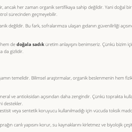
ir, ancak her zaman organik sertifikaya sahip değildir. Yani doğal bi
ontrol sürecinden geçmeyebilir.
k değildir. Bu fark, sofralarımıza ulaşan gıdanın güvenilirliği açıs
hem de
doğala sadık
üretim anlayışını benimseriz. Çünkü bizim iç
 da gizlidir.
amın temelidir. Bilimsel araştırmalar, organik beslenmenin hem fiz
neral ve antioksidan açısından daha zengindir. Çünkü toprakta kull
ni destekler.
tisit veya sentetik koruyucu kullanılmadığı için vücuda toksik madde
rağın canlı yapısını korur, su kaynaklarını kirletmez ve biyolojik çeşitl