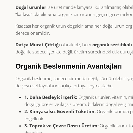
Doğal ürünler
ise üretiminde kimyasal kullanılmamış olabil
“katkısız” olabilir ama organik bir ürünün geçirdiği resmi k
Kısacası her organik ürün doğaldır ama her doğal ürün organi
derece önemlidir.
Datça Murat Çiftliği
olarak biz, hem
organik sertifikalı
doğallık, sadece içerikte değil, üretim sürecindeki etik duruşta
Organik Beslenmenin Avantajları
Organik beslenme, sadece bir moda değil; sürdürülebilir yaş
de çevresel faydalarını açıkça ortaya koymaktadır.
1. Daha Besleyici İçerik:
Organik ürünler, vitamin, mi
doğal gübreler ve ilaçsız üretim, bitkilerin doğal gelişimi
2. Kimyasalsız Güvenli Tüketim:
Organik tarımda pes
engellenir.
3. Toprak ve Çevre Dostu Üretim:
Organik tarım, top
destekler.