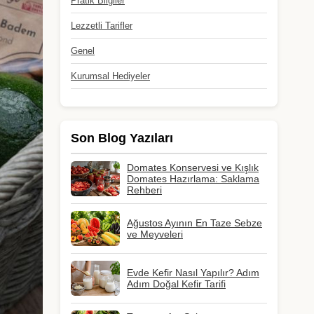
Pratik Bilgiler
Lezzetli Tarifler
Genel
Kurumsal Hediyeler
Son Blog Yazıları
Domates Konservesi ve Kışlık
Domates Hazırlama: Saklama
Rehberi
Ağustos Ayının En Taze Sebze
ve Meyveleri
Evde Kefir Nasıl Yapılır? Adım
Adım Doğal Kefir Tarifi