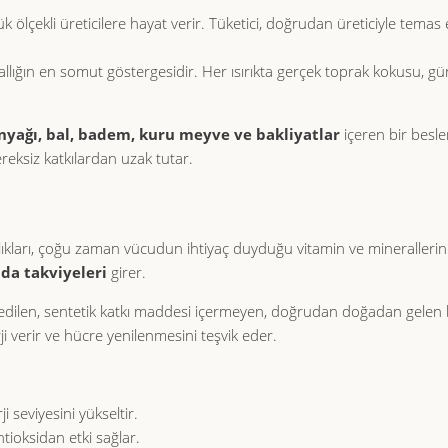
ölçekli üreticilere hayat verir. Tüketici, doğrudan üreticiyle temas
allığın en somut göstergesidir. Her ısırıkta gerçek toprak kokusu, g
nyağı, bal, badem, kuru meyve ve bakliyatlar
içeren bir besl
reksiz katkılardan uzak tutar.
kları, çoğu zaman vücudun ihtiyaç duyduğu vitamin ve minerallerin
ıda takviyeleri
girer.
 edilen, sentetik katkı maddesi içermeyen, doğrudan doğadan gelen 
rji verir ve hücre yenilenmesini teşvik eder.
i seviyesini yükseltir.
ntioksidan etki sağlar.