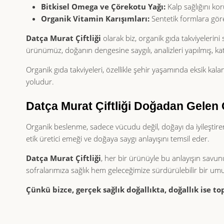
Bitkisel Omega ve Çörekotu Yağı:
Kalp sağlığını koru
Organik Vitamin Karışımları:
Sentetik formlara göre
Datça Murat Çiftliği
olarak biz, organik gıda takviyelerin
ürünümüz, doğanın dengesine saygılı, analizleri yapılmış, kat
Organik gıda takviyeleri, özellikle şehir yaşamında eksik k
yoludur.
Datça Murat Çiftliği Doğadan Gelen 
Organik beslenme, sadece vücudu değil, doğayı da iyileştiren 
etik üretici emeği ve doğaya saygı anlayışını temsil eder.
Datça Murat Çiftliği
, her bir ürünüyle bu anlayışın savu
sofralarımıza sağlık hem geleceğimize sürdürülebilir bir umut
Çünkü bizce, gerçek sağlık doğallıkta, doğallık ise to