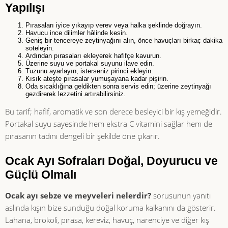
Yapılışı
Pırasaları iyice yıkayıp verev veya halka şeklinde doğrayın.
Havucu ince dilimler hâlinde kesin.
Geniş bir tencereye zeytinyağını alın, önce havuçları birkaç dakika
soteleyin.
Ardından pırasaları ekleyerek hafifçe kavurun.
Üzerine suyu ve portakal suyunu ilave edin.
Tuzunu ayarlayın, isterseniz pirinci ekleyin.
Kısık ateşte pırasalar yumuşayana kadar pişirin.
Oda sıcaklığına geldikten sonra servis edin; üzerine zeytinyağı
gezdirerek lezzetini artırabilirsiniz.
Bu tarif; hafif, aromatik ve son derece besleyici bir kış yemeğidir.
Portakal suyu sayesinde hem ekstra C vitamini sağlar hem de
pırasanın tadını dengeli bir şekilde öne çıkarır.
Ocak Ayı Sofraları Doğal, Doyurucu ve
Güçlü Olmalı
Ocak ayı sebze ve meyveleri nelerdir?
sorusunun yanıtı
aslında kışın bize sunduğu doğal koruma kalkanını da gösterir.
Lahana, brokoli, pırasa, kereviz, havuç, narenciye ve diğer kış