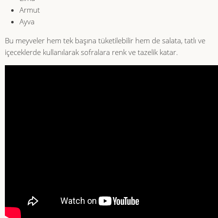
Armut
Ayva
Bu meyveler hem tek başına tüketilebilir hem de salata, tatlı ve
içeceklerde kullanılarak sofralara renk ve tazelik katar.