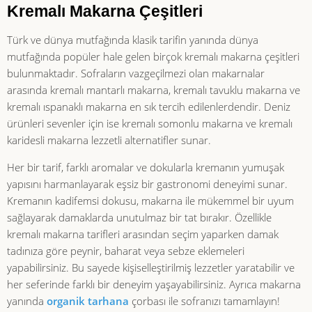
Kremalı Makarna Çeşitleri
Türk ve dünya mutfağında klasik tarifin yanında dünya
mutfağında popüler hale gelen birçok kremalı makarna çeşitleri
bulunmaktadır. Sofraların vazgeçilmezi olan makarnalar
arasında kremalı mantarlı makarna, kremalı tavuklu makarna ve
kremalı ıspanaklı makarna en sık tercih edilenlerdendir. Deniz
ürünleri sevenler için ise kremalı somonlu makarna ve kremalı
karidesli makarna lezzetli alternatifler sunar.
Her bir tarif, farklı aromalar ve dokularla kremanın yumuşak
yapısını harmanlayarak eşsiz bir gastronomi deneyimi sunar.
Kremanın kadifemsi dokusu, makarna ile mükemmel bir uyum
sağlayarak damaklarda unutulmaz bir tat bırakır. Özellikle
kremalı makarna tarifleri arasından seçim yaparken damak
tadınıza göre peynir, baharat veya sebze eklemeleri
yapabilirsiniz. Bu sayede kişiselleştirilmiş lezzetler yaratabilir ve
her seferinde farklı bir deneyim yaşayabilirsiniz. Ayrıca makarna
yanında
organik tarhana
çorbası ile sofranızı tamamlayın!