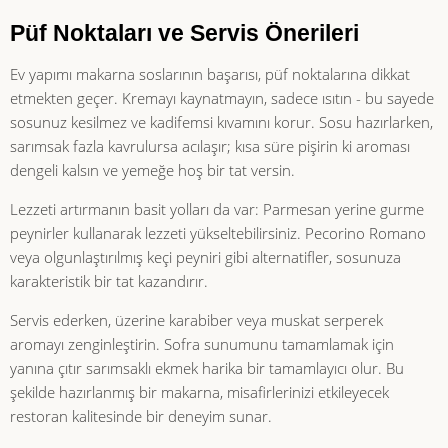
Püf Noktaları ve Servis Önerileri
Ev yapımı makarna soslarının başarısı, püf noktalarına dikkat
etmekten geçer. Kremayı kaynatmayın, sadece ısıtın - bu sayede
sosunuz kesilmez ve kadifemsi kıvamını korur. Sosu hazırlarken,
sarımsak fazla kavrulursa acılaşır; kısa süre pişirin ki aroması
dengeli kalsın ve yemeğe hoş bir tat versin.
Lezzeti artırmanın basit yolları da var: Parmesan yerine gurme
peynirler kullanarak lezzeti yükseltebilirsiniz. Pecorino Romano
veya olgunlaştırılmış keçi peyniri gibi alternatifler, sosunuza
karakteristik bir tat kazandırır.
Servis ederken, üzerine karabiber veya muskat serperek
aromayı zenginleştirin. Sofra sunumunu tamamlamak için
yanına çıtır sarımsaklı ekmek harika bir tamamlayıcı olur. Bu
şekilde hazırlanmış bir makarna, misafirlerinizi etkileyecek
restoran kalitesinde bir deneyim sunar.