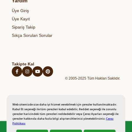
Yardım
Temel Gıdalar
Gıdalardaki Pestisitler ve Sağlık Riskleri
Çerez Politikası
Organik Zeytinyağı
Sağlıklı Atıştırmalıklar
Üye Giriş
Blog
Açık Rıza Metni
Organik Bal
Kahvaltılıklar
Üye Kayıt
Kişisel Verilerin Korunması Politikası
Organik Yumurta
Hazır Unlu Mamulleri
Sipariş Takip
İptal İade Şartları
Organik Sebzeler
Sıkça Sorulan Sorular
Mesafeli Satış Sözleşmesi
Organik Taze Meyveler
Takipte Kal
© 2005-2025 Tüm Hakları Saklıdır.
Web sitemizde size daha iyi hizmet verebilmek için çerezler kullanılmaktadır.
Kabul Et seçeneği ile tüm çerezleri kabul edebilir, Reddet seçeneği ile zorunlu
çerezler haricindeki tüm çerezleri reddedebilir veya Çerez Ayarları seçeneği ile
çerezler hakkında daha fazla bilgi alıp tercihlerinizi yönetebilirsiniz.
Çerez
Politikası