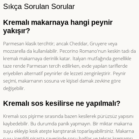
Sıkça Sorulan Sorular
Kremalı makarnaya hangi peynir
yakışır?
Parmesan klasik tercihtir; ancak Cheddar, Gruyere veya
mozzarella da kullanılabilir. Pecorino Romano'nun keskin tadı da
kremalı makarnaya derinlik katar. İtalyan mutfağında genellikle
taze rende Parmesan tercih edilirken, evde yapılan tariflerde
eriyebilen alternatif peynirler de lezzeti zenginleştirir. Peynir
seçimi, makarnanın sosuna ve kişisel damak zevkine göre
değişebilir.
Kremalı sos kesilirse ne yapılmalı?
Kremalı sos pişirme sırasında bazen kesilerek pürüzsüz yapısını
kaybedebilir. Bu durumda panik yapmayın. Bir miktar makarna
suyu ekleyip kısık ateşte karıştırarak toparlayabilirsiniz. Makarna
suyu içerdiği nişasta sayesinde sosu bağlar ve tekrar kremamsı