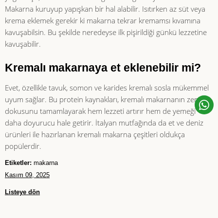
Makarna kuruyup yapışkan bir hal alabilir. Isıtırken az süt veya
krema eklemek gerekir ki makarna tekrar kremamsı kıvamına
kavuşabilsin. Bu şekilde neredeyse ilk pişirildiği günkü lezzetine
kavuşabilir.
Kremalı makarnaya et eklenebilir mi?
Evet, özellikle tavuk, somon ve karides kremalı sosla mükemmel
uyum sağlar. Bu protein kaynakları, kremalı makarnanın zengin
dokusunu tamamlayarak hem lezzeti artırır hem de yemeği
daha doyurucu hale getirir. İtalyan mutfağında da et ve deniz
ürünleri ile hazırlanan kremalı makarna çeşitleri oldukça
popülerdir.
Etiketler:
makarna
Kasım 09, 2025
Listeye dön