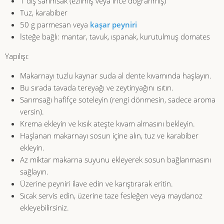
1 diş sarımsak (ezilmiş veya ince doğranmış)
Tuz, karabiber
50 g parmesan veya
kaşar peyniri
İsteğe bağlı: mantar, tavuk, ıspanak, kurutulmuş domates
Yapılışı:
Makarnayı tuzlu kaynar suda al dente kıvamında haşlayın.
Bu sırada tavada tereyağı ve zeytinyağını ısıtın.
Sarımsağı hafifçe soteleyin (rengi dönmesin, sadece aroma
versin).
Krema ekleyin ve kısık ateşte kıvam almasını bekleyin.
Haşlanan makarnayı sosun içine alın, tuz ve karabiber
ekleyin.
Az miktar makarna suyunu ekleyerek sosun bağlanmasını
sağlayın.
Üzerine peyniri ilave edin ve karıştırarak eritin.
Sıcak servis edin, üzerine taze fesleğen veya maydanoz
ekleyebilirsiniz.