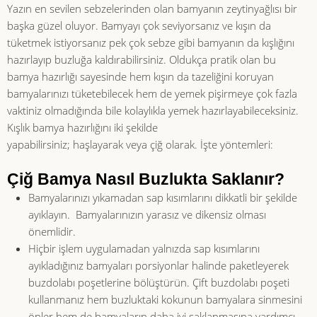
Yazın en sevilen sebzelerinden olan bamyanın zeytinyağlısı bir
başka güzel oluyor. Bamyayı çok seviyorsanız ve kışın da
tüketmek istiyorsanız pek çok sebze gibi bamyanın da kışlığını
hazırlayıp buzluğa kaldırabilirsiniz. Oldukça pratik olan bu
bamya hazırlığı sayesinde hem kışın da tazeliğini koruyan
bamyalarınızı tüketebilecek hem de yemek pişirmeye çok fazla
vaktiniz olmadığında bile kolaylıkla yemek hazırlayabileceksiniz.
Kışlık bamya hazırlığını iki şekilde
yapabilirsiniz; haşlayarak veya çiğ olarak. İşte yöntemleri:
Çiğ Bamya Nasıl Buzlukta Saklanır?
Bamyalarınızı yıkamadan sap kısımlarını dikkatli bir şekilde
ayıklayın. Bamyalarınızın yarasız ve dikensiz olması
önemlidir.
Hiçbir işlem uygulamadan yalnızda sap kısımlarını
ayıkladığınız bamyaları porsiyonlar halinde paketleyerek
buzdolabı poşetlerine bölüştürün. Çift buzdolabı poşeti
kullanmanız hem buzluktaki kokunun bamyalara sinmesini
önler hem de bamyaların daha iyi saklanmasına yardımcı