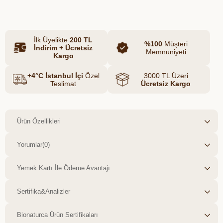
olduğu gibi üreticilerimize destek olmaya
devam edeceğiz. Üreticiden tüketiciye el
ele vererek dayanışma içerisinde bu zor
İlk Üyelikte
200 TL
günleri birlikte aşacağımıza olan inancımız
%100
Müşteri
İndirim + Ücretsiz
tam! Öne Çıkan Ürün Özellikleri:
Memnuniyeti
Kargo
İçerik: Zeytinyağı, Hindistan Cevizi Yağı,
Ardıç Katranı Faydaları: Saç dökülmesi,
+4°C İstanbul İçi
Özel
3000 TL Üzeri
kepek, sivilce, kaşıntı, egzama, sedef,
Teslimat
Ücretsiz Kargo
ayak kokusu, ayak mantarı gibi
problemlerde kullanılmaktadır. Adet: 1
Ürün Özellikleri
Yorumlar
(0)
Yemek Kartı İle Ödeme Avantajı
Sertifika&Analizler
Bionaturca Ürün Sertifikaları