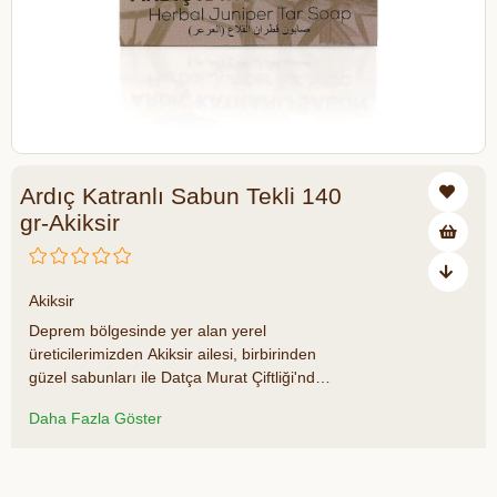
Ardıç Katranlı Sabun Tekli 140
gr-Akiksir
₺119,00
Akiksir
Deprem bölgesinde yer alan yerel
üreticilerimizden Akiksir ailesi, birbirinden
güzel sabunları ile Datça Murat Çiftliği'nde
sizlerle buluşuyor. Sepetinize eklediğiniz
Daha Fazla Göster
her ürün ile deprem bölgesindeki
üreticilerimizin üretime devam etmelerine
katkıda bulunduğunuzu unutmayın. Datça
Azalt
Artır
Murat Çiftliği ailesi olarak her zaman