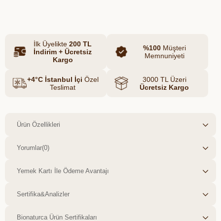
Azalt
Artır
çözümleri sunar. İster ana
yemeklerinizde, ister salatalarınızda
kullanın; Ümitköy Gurme'nin özenle
İlk Üyelikte
200 TL
hazırladığı bu ürün, sağlıklı ve lezzetli
%100
Müşteri
İndirim + Ücretsiz
Memnuniyeti
alternatifler arayanların ilk tercihi
Kargo
olacaktır.
+4°C İstanbul İçi
Özel
3000 TL Üzeri
Teslimat
Ücretsiz Kargo
Ürün Özellikleri
Yorumlar
(0)
Yemek Kartı İle Ödeme Avantajı
Sertifika&Analizler
Bionaturca Ürün Sertifikaları