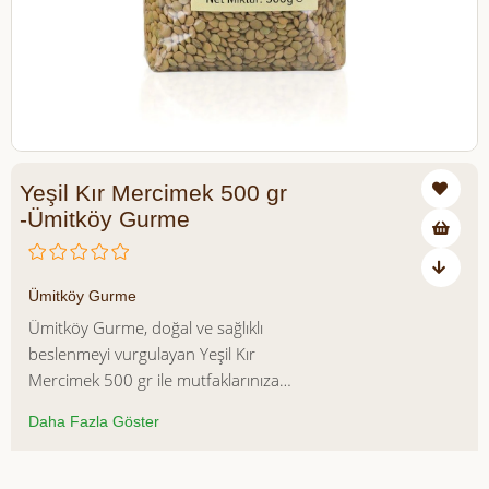
Yeşil Kır Mercimek 500 gr
-Ümitköy Gurme
₺126,50
Ümitköy Gurme
Ümitköy Gurme, doğal ve sağlıklı
beslenmeyi vurgulayan Yeşil Kır
Mercimek 500 gr ile mutfaklarınıza
değer katıyor. Bu yeşil kır mercimek,
Daha Fazla Göster
yüksek protein, lif ve mineral içeriğiyle
beslenmenizi zenginleştirirken, kolay
pişirilme özelliği sayesinde pratik yemek