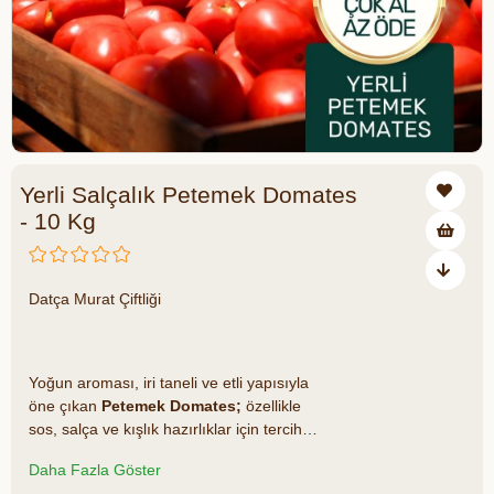
Yerli Salçalık Petemek Domates
- 10 Kg
Datça Murat Çiftliği
₺665,00
₺950,00
₺285 tasarruf ediyorsunuz
Yoğun aroması, iri taneli ve etli yapısıyla
öne çıkan
Petemek Domates;
özellikle
sos, salça ve kışlık hazırlıklar için tercih
edilen özel bir çeşittir. Katkısız ve doğal
Daha Fazla Göster
üretimi sayesinde yemeklerinize hem