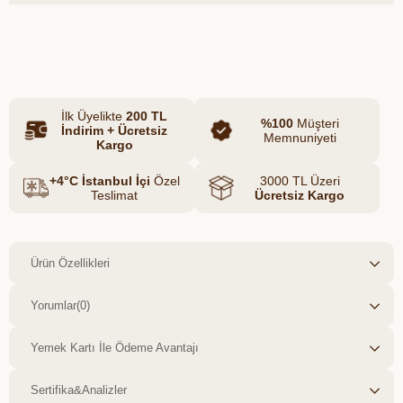
zengin bir tat hem de canlı bir renk
kazandırır.
Azalt
Artır
İlk Üyelikte
200 TL
%100
Müşteri
İndirim + Ücretsiz
Memnuniyeti
Kargo
+4°C İstanbul İçi
Özel
3000 TL Üzeri
Teslimat
Ücretsiz Kargo
Ürün Özellikleri
Yorumlar
(0)
Yemek Kartı İle Ödeme Avantajı
Sertifika&Analizler