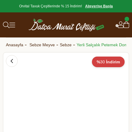
Orvital Tavuk Çeşitlerinde % 15 İndirim!
Alışverişe Başla
Anasayfa
Sebze Meyve
Sebze
Yerli Salçalık Petemek Domat
%
30
İndirim