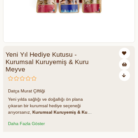
Yeni Yıl Hediye Kutusu -
Kurumsal Kuruyemiş & Kuru
Meyve
₺1.200,00
Datça Murat Çiftliği
Yeni yılda sağlığı ve doğallığı ön plana
çıkaran bir kurumsal hediye seçeneği
arıyorsanız,
Kurumsal Kuruyemiş & Kuru
Meyve Hediye Kutusu
tam size göre.
Daha Fazla Göster
Özenle seçilmiş
Datça Murat Çiftliği
ürünlerinden oluşan bu özel kutu, hem