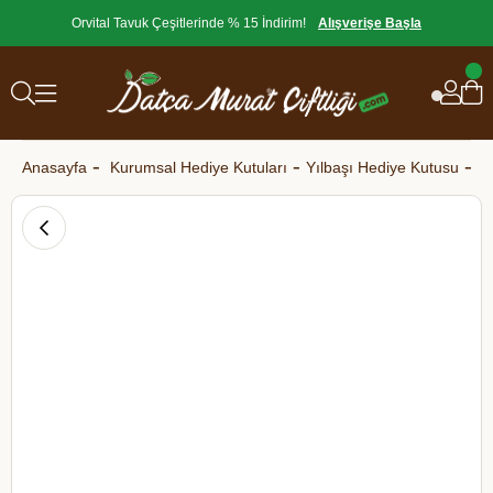
Orvital Tavuk Çeşitlerinde % 15 İndirim!
Alışverişe Başla
Anasayfa
Kurumsal Hediye Kutuları
Yılbaşı Hediye Kutusu
Ye