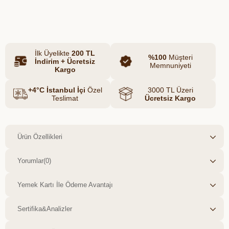
lezzet hem de doğallığı bir araya getirerek
Azalt
Artır
kurumsal ilişkilerinize değer katıyor.
İlk Üyelikte
200 TL
%100
Müşteri
İndirim + Ücretsiz
Memnuniyeti
Kargo
+4°C İstanbul İçi
Özel
3000 TL Üzeri
Teslimat
Ücretsiz Kargo
Ürün Özellikleri
Yorumlar
(0)
Yemek Kartı İle Ödeme Avantajı
Sertifika&Analizler