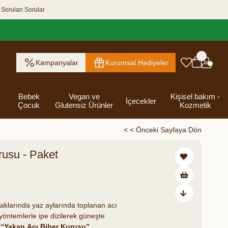
 Sorulan Sorular
Kampanyalar
Kurumsal Hediyeler
Bebek
Vegan ve
Kişisel bakım -
İçecekler
Çocuk
Glutensiz Ürünler
Kozmetik
< < Önceki Sayfaya Dön
rusu - Paket
ık Ezme
Helva & Tahin &
Kahvaltılık
eri
 Kraker
 Olsun
Kefir - Ayran
Salça
Tuzlu
Dijital Hediye
Destekleyici
Tebrik Hediye
Baharatlar
s
Pekmez
Gevrek
 Kutusu
Atıştırmalıklar
Kartları
Gıdalar
Kutusu
₺172,00
Bakımı
raklarında yaz aylarında toplanan acı
 yöntemlerle ipe dizilerek güneşte
n
“Yakan Acı Biber Kurusu”,