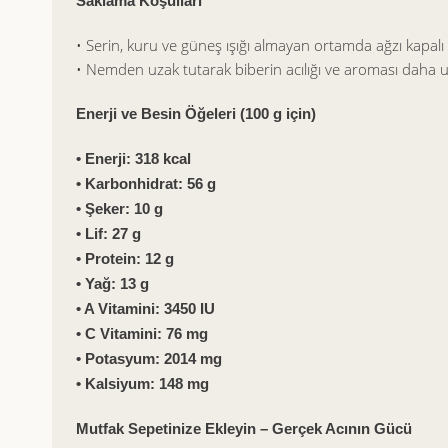
Saklama Koşulları
• Serin, kuru ve güneş ışığı almayan ortamda ağzı kapa
• Nemden uzak tutarak biberin acılığı ve aroması daha 
Enerji ve Besin Öğeleri (100 g için)
• Enerji: 318 kcal
• Karbonhidrat: 56 g
• Şeker: 10 g
• Lif: 27 g
• Protein: 12 g
• Yağ: 13 g
• A Vitamini: 3450 IU
• C Vitamini: 76 mg
• Potasyum: 2014 mg
• Kalsiyum: 148 mg
Mutfak Sepetinize Ekleyin – Gerçek Acının Gücü