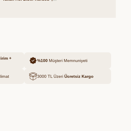
 de karakteristik bir lezzet katmak için
oğun acılığıyla gerçek acı severlerin
irim +
%100
Müşteri Memnuniyeti
limat
3000 TL Üzeri
Ücretsiz Kargo