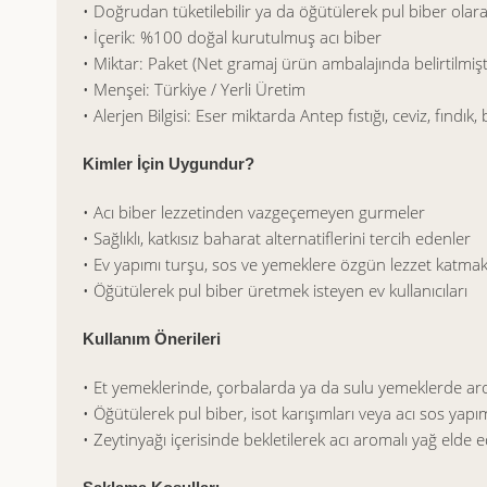
• Doğrudan tüketilebilir ya da öğütülerek pul biber olarak
• İçerik: %100 doğal kurutulmuş acı biber
• Miktar: Paket (Net gramaj ürün ambalajında belirtilmişt
• Menşei: Türkiye / Yerli Üretim
• Alerjen Bilgisi: Eser miktarda Antep fıstığı, ceviz, fındık,
Kimler İçin Uygundur?
• Acı biber lezzetinden vazgeçemeyen gurmeler
• Sağlıklı, katkısız baharat alternatiflerini tercih edenler
• Ev yapımı turşu, sos ve yemeklere özgün lezzet katmak
• Öğütülerek pul biber üretmek isteyen ev kullanıcıları
Kullanım Önerileri
• Et yemeklerinde, çorbalarda ya da sulu yemeklerde aroma
• Öğütülerek pul biber, isot karışımları veya acı sos yapım
• Zeytinyağı içerisinde bekletilerek acı aromalı yağ elde ed