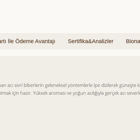
tı İle Ödeme Avantajı
Sertifika&Analizler
Biona
nan acı sivri biberlerin geleneksel yöntemlerle ipe dizilerek güneşte
tmak için hazır. Yüksek aroması ve yoğun acılığıyla gerçek acı severl