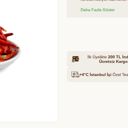
mutfağınıza hem sağlık hem
Daha Fazla Göster
hazır. Yüksek aroması ve y
vazgeçilmezi..
Et & Tavuk Suyu
Azalt
Artır
İlk Üyelikte
200 TL İnd
Ücretsiz Kargo
+4°C İstanbul İçi
Özel Tes