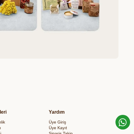
leri
Yardım
lik
Üye Giriş
ı
Üye Kayıt
i
Sipariş Takip