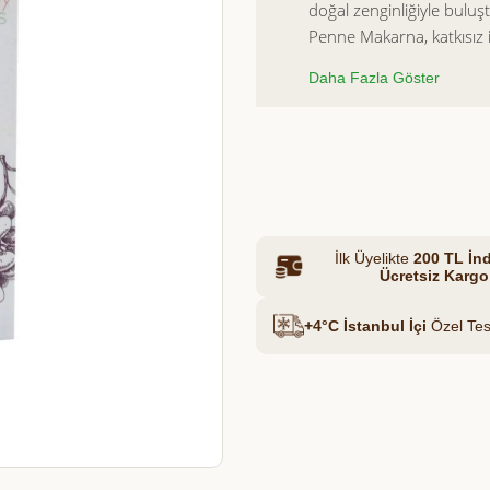
doğal zenginliğiyle bulu
Penne Makarna, katkısız i
günlük beslenmenize fark
Et & Tavuk Suyu
Daha Fazla Göster
Penne formu sayesinde so
ve yoğun bir lezzet sunar
Azalt
Artır
İlk Üyelikte
200 TL İnd
Ücretsiz Kargo
+4°C İstanbul İçi
Özel Tes