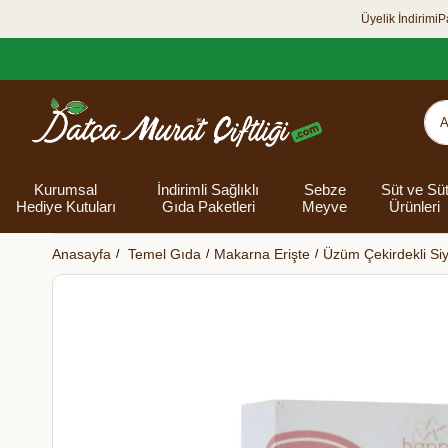
Üyelik İndirimi
P
Kurumsal
İndirimli Sağlıklı
Sebze
Süt ve Sü
Hediye Kutuları
Gıda Paketleri
Meyve
Ürünleri
Anasayfa
Temel Gıda
Makarna Erişte
Üzüm Çekirdekli Si
Organik Yumurta
Şarküteri Ürünleri
Zey
Bakliyat
Tüm Hediye
Unlar
Bayram Hediye
Datça Bademi
Yağlar
Süt
Yaz H
Kur
Ek
Kutuları
kutusu
Kut
Banyo 