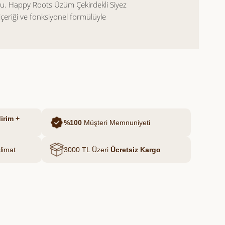
ştu. Happy Roots Üzüm Çekirdekli Siyez
çeriği ve fonksiyonel formülüyle
lı bir dokunuş katar.
sları içine alır, her lokmada dengeli
.
irim +
%100
Müşteri Memnuniyeti
limat
3000 TL Üzeri
Ücretsiz Kargo