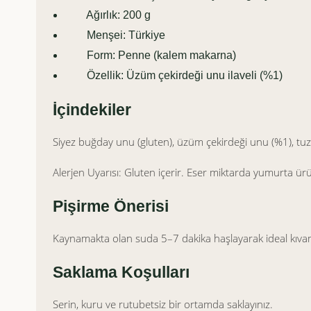
Ağırlık: 200 g
Menşei: Türkiye
Form: Penne (kalem makarna)
Özellik: Üzüm çekirdeği unu ilaveli (%1)
İçindekiler
Siyez buğday unu (gluten), üzüm çekirdeği unu (%1), tuz
Alerjen Uyarısı: Gluten içerir. Eser miktarda yumurta ürü
Pişirme Önerisi
Kaynamakta olan suda 5–7 dakika haşlayarak ideal kıvamd
Saklama Koşulları
Serin, kuru ve rutubetsiz bir ortamda saklayınız.