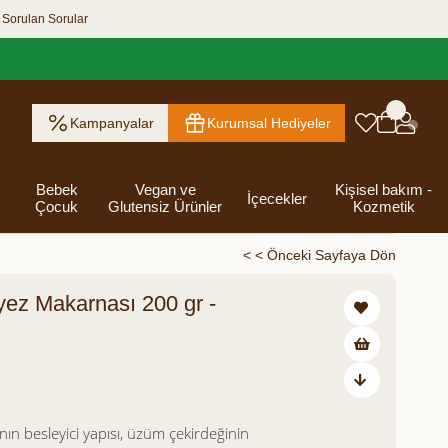
 Sorulan Sorular
Kampanyalar
Kurumsal Hediyeler
Bebek
Vegan ve
Kişisel bakım -
İçecekler
Çocuk
Glutensiz Ürünler
Kozmetik
< < Önceki Sayfaya Dön
yez Makarnası 200 gr -
ık Ezme
Helva & Tahin &
Kahvaltılık
eri
 Kraker
 Olsun
Kefir - Ayran
Salça
Tuzlu
Dijital Hediye
Destekleyici
Tebrik Hediye
Baharatlar
s
Pekmez
Gevrek
 Kutusu
Atıştırmalıklar
Kartları
Gıdalar
Kutusu
Bakımı
125,00
ın besleyici yapısı, üzüm çekirdeğinin