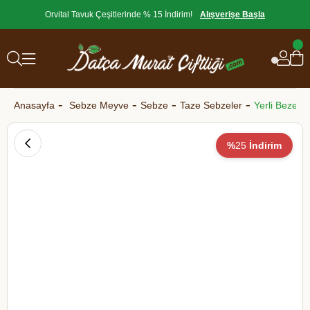
Orvital Tavuk Çeşitlerinde % 15 İndirim!
Alışverişe Başla
Anasayfa
Sebze Meyve
Sebze
Taze Sebzeler
Yerli Bezelye
%
25
İndirim