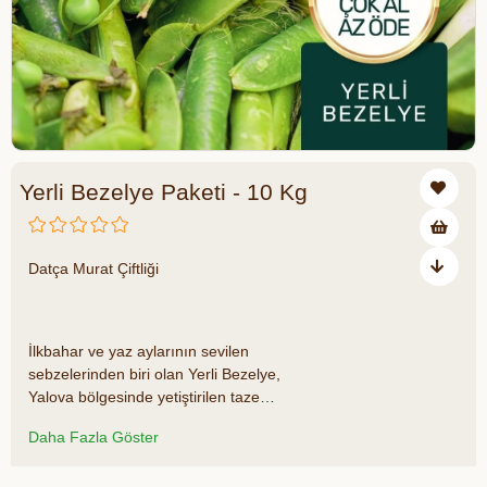
Yerli Bezelye Paketi - 10 Kg
Datça Murat Çiftliği
₺1.350,00
₺1.800,00
₺450 tasarruf ediyorsunuz
İlkbahar ve yaz aylarının sevilen
sebzelerinden biri olan Yerli Bezelye,
Yalova bölgesinde yetiştirilen taze
mahsullerden özenle seçilerek
Daha Fazla Göster
sofralarınıza ulaştırılır. Canlı yeşil rengi,
yumuşak dokusu ve hafif tatlı aromasıyla