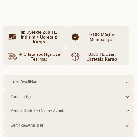
zeytinyağlı yemeklerden garnitürlere kadar
Azalt
Artır
pek çok tarifte kullanılabilir. Taze ve doğal
yapısıyla günlük mutfakların
vazgeçilmezlerinden olan bezelye,
mevsiminde hasat edilerek lezzetini korur.
İlk Üyelikte
200 TL
%100
Müşteri
İndirim + Ücretsiz
Memnuniyeti
Kargo
+4°C İstanbul İçi
Özel
3000 TL Üzeri
Teslimat
Ücretsiz Kargo
Ürün Özellikleri
Yorumlar
(0)
Yemek Kartı İle Ödeme Avantajı
Sertifika&Analizler