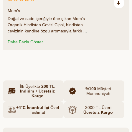
₺99,90
Mom's
Doğal ve sade içeriğiyle öne çıkan Mom’s
Organik Hindistan Cevizi Cipsi, hindistan
cevizinin kendine özgü aromasıyla farklı bir
atıştırmalık deneyimi sunar. %100 organik
Daha Fazla Göster
içeriği sayesinde katkısız ve doğal bir
alternatif arayanlar için ideal bir seçimdir.
Hafif, çıtır dokusu ve tropik lezzetiyle
Azalt
Artır
günün her anında keyifle tüketilebilir.
İlk Üyelikte
200 TL
%100
Müşteri
İndirim + Ücretsiz
Memnuniyeti
Kargo
+4°C İstanbul İçi
Özel
3000 TL Üzeri
Teslimat
Ücretsiz Kargo