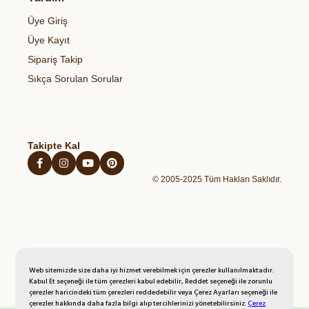
Gıdalardaki Pestisitler ve Sağlık Riskleri
Çerez Politikası
Organik Zeytinyağı
Sağlıklı Atıştırmalıklar
Üye Giriş
Blog
Açık Rıza Metni
Organik Bal
Kahvaltılıklar
Üye Kayıt
Kişisel Verilerin Korunması Politikası
Organik Yumurta
Hazır Unlu Mamulleri
Sipariş Takip
İptal İade Şartları
Organik Sebzeler
Sıkça Sorulan Sorular
Mesafeli Satış Sözleşmesi
Organik Taze Meyveler
Takipte Kal
© 2005-2025 Tüm Hakları Saklıdır.
Web sitemizde size daha iyi hizmet verebilmek için çerezler kullanılmaktadır.
Kabul Et seçeneği ile tüm çerezleri kabul edebilir, Reddet seçeneği ile zorunlu
çerezler haricindeki tüm çerezleri reddedebilir veya Çerez Ayarları seçeneği ile
çerezler hakkında daha fazla bilgi alıp tercihlerinizi yönetebilirsiniz.
Çerez