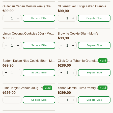
Glutensiz Yaban Mersini Yemiş Granola Bites 40gr - Mom's
Glutensiz Yer Fıstığı Kakao Granola Bites 40gr - Mom's
₺99,90
₺99,90
Sepete Ekle
Sepete Ekle
Limon Coconut Cookcies 50gr - Mom's
Brownie Cookie 50gr - Mom's
₺99,90
₺99,90
Sepete Ekle
Sepete Ekle
Badem Kakao Nibs Cookie 50gr - Mom's
Çilek Chia Tohumlu Granola 280g - Mom's
YENI
₺99,90
₺289,00
ÜRÜN
Sepete Ekle
Sepete Ekle
Elma Tarçın Granola 300g - Mom's
Yaban Mersini Turna Yemişi Çilekli Granola 300g - Mom's
YENI
YENI
₺299,00
₺299,00
ÜRÜN
ÜRÜN
Sepete Ekle
Sepete Ekle