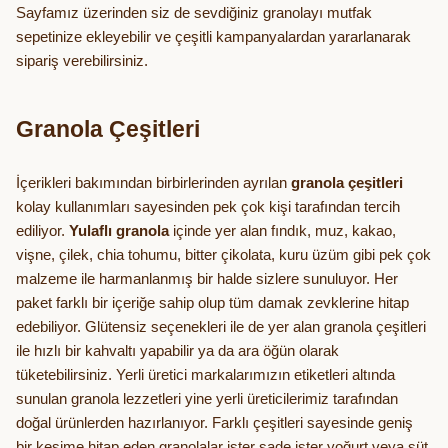
Sayfamız üzerinden siz de sevdiğiniz granolayı mutfak
sepetinize ekleyebilir ve çeşitli kampanyalardan yararlanarak
sipariş verebilirsiniz.
Granola Çeşitleri
İçerikleri bakımından birbirlerinden ayrılan
granola çeşitleri
kolay kullanımları sayesinden pek çok kişi tarafından tercih
ediliyor.
Yulaflı granola
içinde yer alan fındık, muz, kakao,
vişne, çilek, chia tohumu, bitter çikolata, kuru üzüm gibi pek çok
malzeme ile harmanlanmış bir halde sizlere sunuluyor. Her
paket farklı bir içeriğe sahip olup tüm damak zevklerine hitap
edebiliyor. Glütensiz seçenekleri ile de yer alan granola çeşitleri
ile hızlı bir kahvaltı yapabilir ya da ara öğün olarak
tüketebilirsiniz. Yerli üretici markalarımızın etiketleri altında
sunulan granola lezzetleri yine yerli üreticilerimiz tarafından
doğal ürünlerden hazırlanıyor. Farklı çeşitleri sayesinde geniş
bir kesime hitap eden granolalar ister sade ister yoğurt veya süt