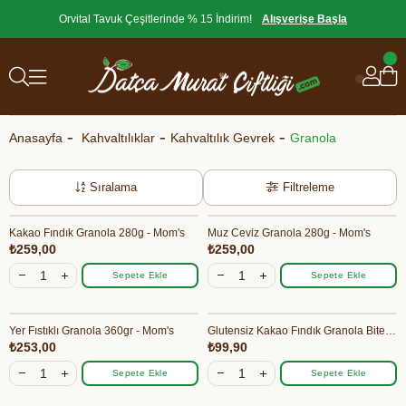
Orvital Tavuk Çeşitlerinde % 15 İndirim!
Alışverişe Başla
Anasayfa
Kahvaltılıklar
Kahvaltılık Gevrek
Granola
Sıralama
Filtreleme
Kakao Fındık Granola 280g - Mom's
Muz Ceviz Granola 280g - Mom's
₺259,00
₺259,00
Sepete Ekle
Sepete Ekle
Yer Fıstıklı Granola 360gr - Mom's
Glutensiz Kakao Fındık Granola Bites 40gr - Mom's
₺253,00
₺99,90
Sepete Ekle
Sepete Ekle