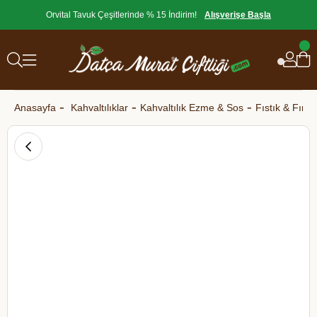
Orvital Tavuk Çeşitlerinde % 15 İndirim!
Alışverişe Başla
Anasayfa
Kahvaltılıklar
Kahvaltılık Ezme & Sos
Fıstık & Fın