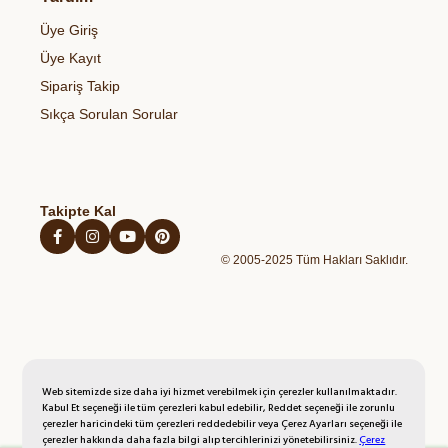
Gıdalardaki Pestisitler ve Sağlık Riskleri
Çerez Politikası
Organik Zeytinyağı
Sağlıklı Atıştırmalıklar
Üye Giriş
Blog
Açık Rıza Metni
Organik Bal
Kahvaltılıklar
Üye Kayıt
Kişisel Verilerin Korunması Politikası
Organik Yumurta
Hazır Unlu Mamulleri
Sipariş Takip
İptal İade Şartları
Organik Sebzeler
Sıkça Sorulan Sorular
Mesafeli Satış Sözleşmesi
Organik Taze Meyveler
Takipte Kal
© 2005-2025 Tüm Hakları Saklıdır.
Web sitemizde size daha iyi hizmet verebilmek için çerezler kullanılmaktadır.
Kabul Et seçeneği ile tüm çerezleri kabul edebilir, Reddet seçeneği ile zorunlu
çerezler haricindeki tüm çerezleri reddedebilir veya Çerez Ayarları seçeneği ile
çerezler hakkında daha fazla bilgi alıp tercihlerinizi yönetebilirsiniz.
Çerez