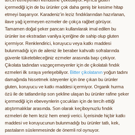
içermediği için de bu ürünler çok daha geniş bir kesime hitap
etmeyi başarıyor. Karadeniz'in leziz fındıklarından hazırlanan,
ilave yağ içermeyen ezmeler de çokça rağbet görüyor.
Tamamen doğal şeker pancarı kullanılarak imal edilen bu
ürünler ise ekstradan vanilya içeriğine de sahip olup gluten
içermiyor. Renklendirici, koruyucu veya katkı maddesi
bulunmadığı için de aileniz ile beraber kahvaltı sofralarında
güvenle tüketebileceğiniz ezmeler arasında başı çekiyor.
Çikolata tadından vazgeçemeyenler için de çikolatalı fındık
ezmeleri ilk sıraya yerleşebiliyor.
Bitter çikolatanın
yoğun tadını
damağında hissetmek isteyenler için öne çıkan bu ürünler
gluten, koruyucu ve katkı maddesi içermiyor. Organik hurma
özü ile de tatlandırılıp son şekline ulaşan bu ürünler rafine şeker
içermediği için ebeveynlerin çocukları için de tercih ettiği
atıştırmalıklar arasında. Son olarak keçiboynuzlu fındık
ezmeleri de hem leziz hem enerji verici. İçerisinde hiçbir katkı
maddesi ve koruyucunun bulunmadığı bu ürünler tatlı, kek,
pastaların süslenmesinde de önemli rol oynuyor.