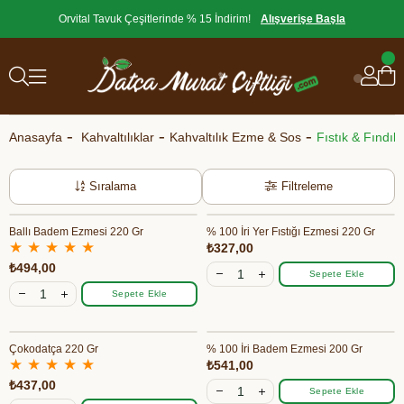
Orvital Tavuk Çeşitlerinde % 15 İndirim!
Alışverişe Başla
Anasayfa
Kahvaltılıklar
Kahvaltılık Ezme & Sos
Fıstık & Fındı
Sıralama
Filtreleme
Ballı Badem Ezmesi 220 Gr
% 100 İri Yer Fıstığı Ezmesi 220 Gr
★
★
★
★
★
₺327,00
₺494,00
Sepete Ekle
Sepete Ekle
Çokodatça 220 Gr
% 100 İri Badem Ezmesi 200 Gr
★
★
★
★
★
₺541,00
₺437,00
Sepete Ekle