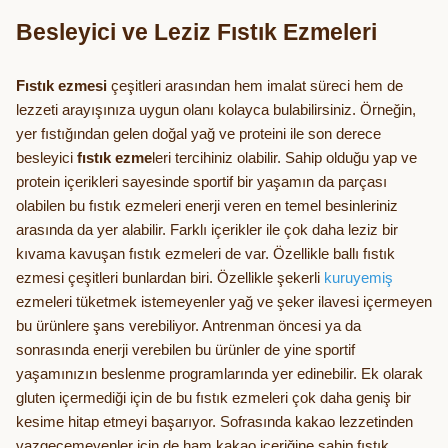
Besleyici ve Leziz Fıstık Ezmeleri
Fıstık ezmesi
çeşitleri arasından hem imalat süreci hem de
lezzeti arayışınıza uygun olanı kolayca bulabilirsiniz. Örneğin,
yer fıstığından gelen doğal yağ ve proteini ile son derece
besleyici
fıstık ezme
leri tercihiniz olabilir. Sahip olduğu yap ve
protein içerikleri sayesinde sportif bir yaşamın da parçası
olabilen bu fıstık ezmeleri enerji veren en temel besinleriniz
arasında da yer alabilir. Farklı içerikler ile çok daha leziz bir
kıvama kavuşan fıstık ezmeleri de var. Özellikle ballı fıstık
ezmesi çeşitleri bunlardan biri. Özellikle şekerli
kuruyemiş
ezmeleri tüketmek istemeyenler yağ ve şeker ilavesi içermeyen
bu ürünlere şans verebiliyor. Antrenman öncesi ya da
sonrasında enerji verebilen bu ürünler de yine sportif
yaşamınızın beslenme programlarında yer edinebilir. Ek olarak
gluten içermediği için de bu fıstık ezmeleri çok daha geniş bir
kesime hitap etmeyi başarıyor. Sofrasında kakao lezzetinden
vazgeçemeyenler için de ham kakao içeriğine sahip fıstık