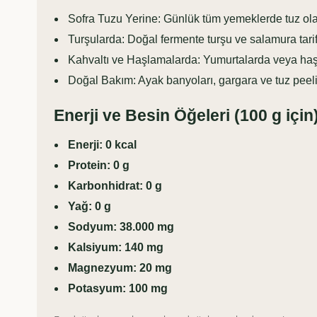
Sofra Tuzu Yerine: Günlük tüm yemeklerde tuz olar
Turşularda: Doğal fermente turşu ve salamura tarifl
Kahvaltı ve Haşlamalarda: Yumurtalarda veya haşla
Doğal Bakım: Ayak banyoları, gargara ve tuz peeling
Enerji ve Besin Öğeleri (100 g için
Enerji: 0 kcal
Protein: 0 g
Karbonhidrat: 0 g
Yağ: 0 g
Sodyum: 38.000 mg
Kalsiyum: 140 mg
Magnezyum: 20 mg
Potasyum: 100 mg