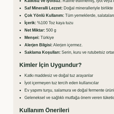
Katkısız ve İyotsuz:
Rafine edilmemiş, iyot veya 
Saf Mineralli Lezzet:
Doğal mineralleriyle birlikt
Çok Yönlü Kullanım:
Tüm yemeklerde, salatalarda
İçerik:
%100 Toz kaya tuzu
Net Miktar:
500 g
Menşei:
Türkiye
Alerjen Bilgisi:
Alerjen içermez.
Saklama Koşulları:
Serin, kuru ve rutubetsiz ort
Kimler İçin Uygundur?
Katkı maddesiz ve doğal tuz arayanlar
İyot içermeyen tuz tercih eden kullanıcılar
Ev yapımı turşu, salamura ve doğal fermente ürünle
Geleneksel ve sağlıklı mutfağa önem veren tüketic
Kullanım Önerileri