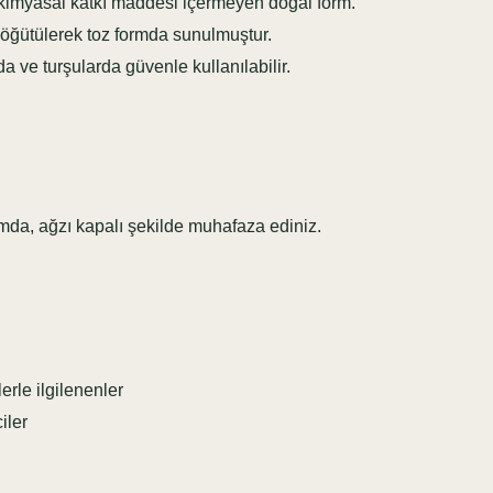
kimyasal katkı maddesi içermeyen doğal form.
e öğütülerek toz formda sunulmuştur.
 ve turşularda güvenle kullanılabilir.
amda, ağzı kapalı şekilde muhafaza ediniz.
rle ilgilenenler
iler