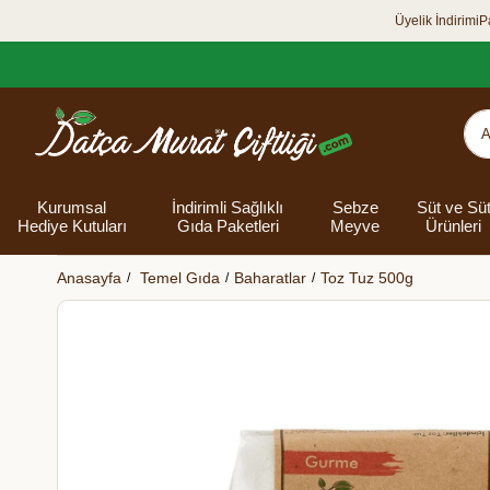
Üyelik İndirimi
P
Kurumsal
İndirimli Sağlıklı
Sebze
Süt ve Sü
Hediye Kutuları
Gıda Paketleri
Meyve
Ürünleri
Anasayfa
Temel Gıda
Baharatlar
Toz Tuz 500g
Organik Yumurta
Şarküteri Ürünleri
Zey
Bakliyat
Tüm Hediye
Unlar
Bayram Hediye
Datça Bademi
Yağlar
Süt
Yaz H
Kur
Ek
Kutuları
kutusu
Kut
Banyo 