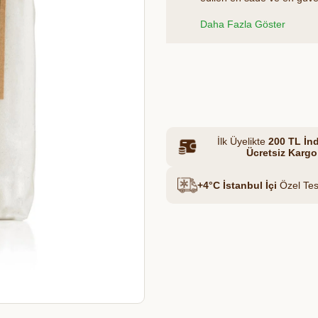
kirlilikten uzak, mineral y
Daha Fazla Göster
işleme maruz kalmadan doğ
yerine gönül rahatlığıyla ku
Et & Tavuk Suyu
Azalt
Artır
İlk Üyelikte
200 TL İnd
Ücretsiz Kargo
+4°C İstanbul İçi
Özel Tes