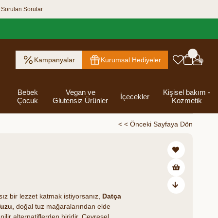
 Sorulan Sorular
Kampanyalar
Kurumsal Hediyeler
Bebek
Vegan ve
Kişisel bakım -
İçecekler
Çocuk
Glutensiz Ürünler
Kozmetik
< < Önceki Sayfaya Dön
ık Ezme
Helva & Tahin &
Kahvaltılık
eri
 Kraker
 Olsun
Kefir - Ayran
Salça
Tuzlu
Dijital Hediye
Destekleyici
Tebrik Hediye
Baharatlar
s
Pekmez
Gevrek
 Kutusu
Atıştırmalıklar
Kartları
Gıdalar
Kutusu
₺86,00
Bakımı
ız bir lezzet katmak istiyorsanız,
Datça
Tuzu,
doğal tuz mağaralarından elde
lir alternatiflerden biridir. Çevresel