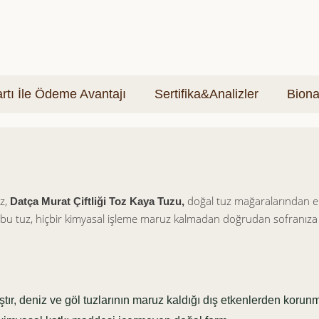
tı İle Ödeme Avantajı
Sertifika&Analizler
Biona
z,
doğal tuz mağaralarından eld
Datça Murat Çiftliği Toz Kaya Tuzu,
yan bu tuz, hiçbir kimyasal işleme maruz kalmadan doğrudan sofranıza 
tır, deniz ve göl tuzlarının maruz kaldığı dış etkenlerden korunm