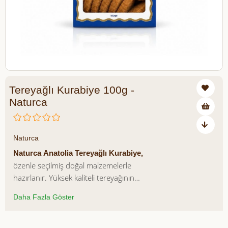
Tereyağlı Kurabiye 100g -
Naturca
₺245,00
Naturca
Naturca
Anatolia
Tereyağlı Kurabiye,
özenle seçilmiş doğal malzemelerle
hazırlanır. Yüksek kaliteli tereyağının
verdiği eşsiz aroma ve ağızda dağılan
Daha Fazla Göster
dokusu ile çay ve kahve molalarınıza tat
katar. Koruyucu ve katkı maddesi
içermeyen yapısıyla hem doğal hem de