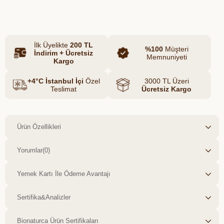
Azalt
Artır
güvenilir bir atıştırmalık sunar.
İlk Üyelikte
200 TL
%100
Müşteri
İndirim + Ücretsiz
Memnuniyeti
Kargo
+4°C İstanbul İçi
Özel
3000 TL Üzeri
Teslimat
Ücretsiz Kargo
Ürün Özellikleri
Yorumlar
(0)
Yemek Kartı İle Ödeme Avantajı
Sertifika&Analizler
Bionaturca Ürün Sertifikaları