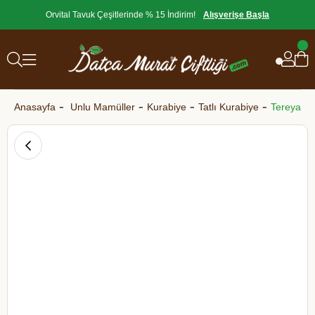
Orvital Tavuk Çeşitlerinde % 15 İndirim!
Alışverişe Başla
Anasayfa
Unlu Mamüller
Kurabiye
Tatlı Kurabiye
Tereyağlı