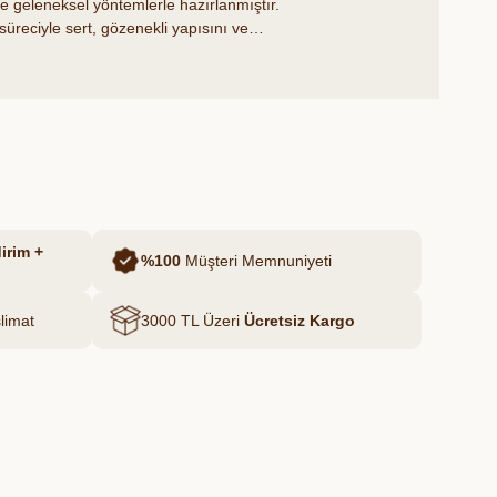
 geleneksel yöntemlerle hazırlanmıştır.
süreciyle sert, gözenekli yapısını ve
i kazanır. Katkı ve koruyucu içermez;
yapısıyla sofralara güvenle taşınır.
irim +
%100
Müşteri Memnuniyeti
limat
3000 TL Üzeri
Ücretsiz Kargo