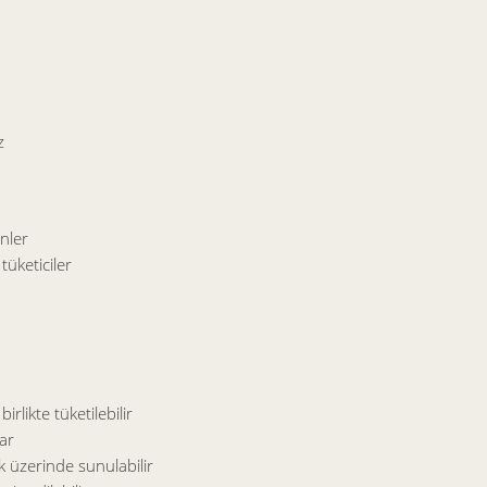
z
nler
üketiciler
likte tüketilebilir
ar
 üzerinde sunulabilir