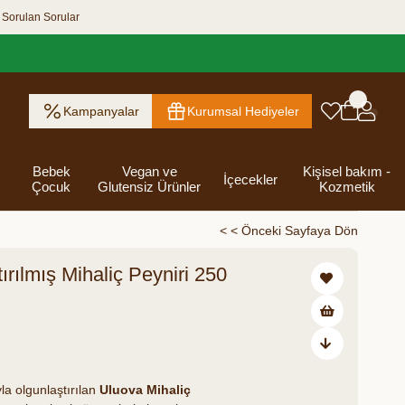
 Sorulan Sorular
Kampanyalar
Kurumsal Hediyeler
Bebek
Vegan ve
Kişisel bakım -
İçecekler
Çocuk
Glutensiz Ürünler
Kozmetik
< < Önceki Sayfaya Dön
ırılmış Mihaliç Peyniri 250
ık Ezme
Helva & Tahin &
Kahvaltılık
eri
 Kraker
 Olsun
Kefir - Ayran
Salça
Tuzlu
Dijital Hediye
Destekleyici
Tebrik Hediye
Baharatlar
s
Pekmez
Gevrek
 Kutusu
Atıştırmalıklar
Kartları
Gıdalar
Kutusu
Bakımı
,90
a olgunlaştırılan
Uluova Mihaliç