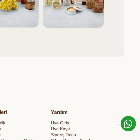
leri
Yardım
lik
Üye Giriş
ı
Üye Kayıt
i
Sipariş Takip