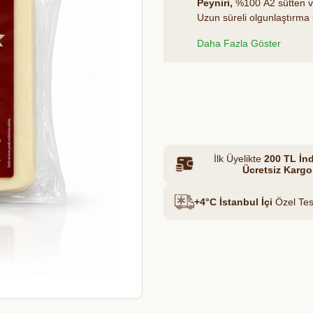
Peyniri,
%100 A2 sütten ve
Uzun süreli olgunlaştırma 
özgün aromatik karakterin
Et & Tavuk Suyu
Daha Fazla Göster
doğal, besleyici ve zengin 
Azalt
Artır
İlk Üyelikte
200 TL İnd
Ücretsiz Kargo
+4°C İstanbul İçi
Özel Tes