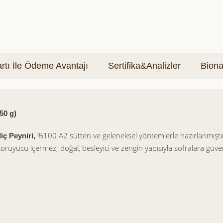
tı İle Ödeme Avantajı
Sertifika&Analizler
Biona
50 g)
%100 A2 sütten ve geleneksel yöntemlerle hazırlanmıştır.
iç Peyniri,
koruyucu içermez; doğal, besleyici ve zengin yapısıyla sofralara güven