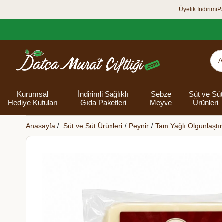
Üyelik İndirimi
P
Kurumsal
İndirimli Sağlıklı
Sebze
Süt ve Sü
Hediye Kutuları
Gıda Paketleri
Meyve
Ürünleri
Anasayfa
Süt ve Süt Ürünleri
Peynir
Tam Yağlı Olgunlaştır
Organik Yumurta
Şarküteri Ürünleri
Zey
Bakliyat
Tüm Hediye
Unlar
Bayram Hediye
Datça Bademi
Yağlar
Süt
Yaz H
Kur
Ek
Kutuları
kutusu
Kut
Banyo 