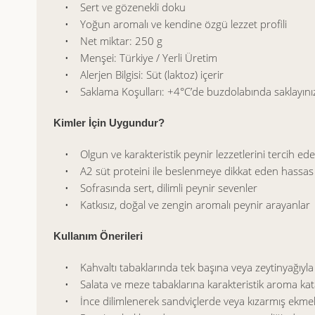
• Sert ve gözenekli doku
• Yoğun aromalı ve kendine özgü lezzet profili
• Net miktar: 250 g
• Menşei: Türkiye / Yerli Üretim
• Alerjen Bilgisi: Süt (laktoz) içerir
• Saklama Koşulları: +4°C’de buzdolabında saklayını
Kimler İçin Uygundur?
• Olgun ve karakteristik peynir lezzetlerini tercih ede
• A2 süt proteini ile beslenmeye dikkat eden hassas t
• Sofrasında sert, dilimli peynir sevenler
• Katkısız, doğal ve zengin aromalı peynir arayanlar
Kullanım Önerileri
• Kahvaltı tabaklarında tek başına veya zeytinyağıyla bir
• Salata ve meze tabaklarına karakteristik aroma kat
• İnce dilimlenerek sandviçlerde veya kızarmış ekmek