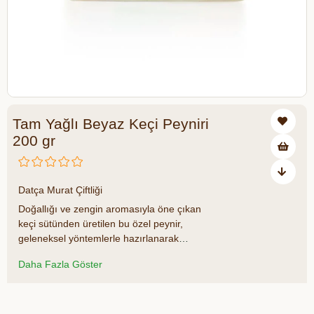
Tam Yağlı Beyaz Keçi Peyniri
200 gr
₺289,00
Datça Murat Çiftliği
Doğallığı ve zengin aromasıyla öne çıkan
keçi sütünden üretilen bu özel peynir,
geleneksel yöntemlerle hazırlanarak
sofralarınıza ulaşıyor. Tam yağlı yapısı
Daha Fazla Göster
sayesinde yumuşak ve kremamsı bir
dokuya sahip olan
Datça Murat Çiftliği
Beyaz Keçi Peyniri,
özgün lezzetiyle
Azalt
Artır
kahvaltıların ve peynir tabaklarının