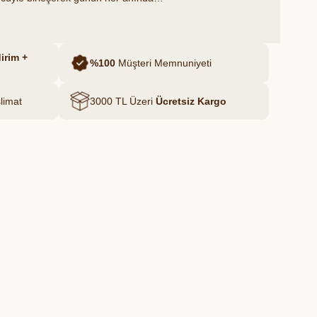
ir atıştırmalık haline gelir. Dondurularak
emi sayesinde meyvelerin doğal
ğerleri korunur.
irim +
%100
Müşteri Memnuniyeti
limat
3000 TL Üzeri
Ücretsiz Kargo