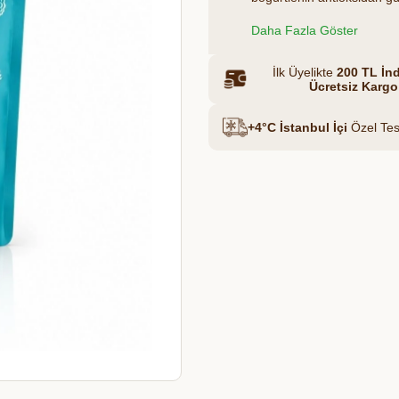
tüketebileceğiniz sağlıklı b
Daha Fazla Göster
kurutma (freeze-dry) yönt
aroması, rengi ve besin de
Et & Tavuk Suyu
İlk Üyelikte
200 TL İnd
Ücretsiz Kargo
+4°C İstanbul İçi
Özel Tes