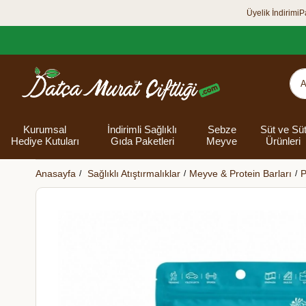
Üyelik İndirimi
P
Kurumsal
İndirimli Sağlıklı
Sebze
Süt ve Sü
Hediye Kutuları
Gıda Paketleri
Meyve
Ürünleri
Anasayfa
Sağlıklı Atıştırmalıklar
Meyve & Protein Barları
P
Organik Yumurta
Şarküteri Ürünleri
Zey
Bakliyat
Tüm Hediye
Unlar
Bayram Hediye
Datça Bademi
Yağlar
Süt
Yaz H
Kur
Ek
Kutuları
kutusu
Kut
Banyo 