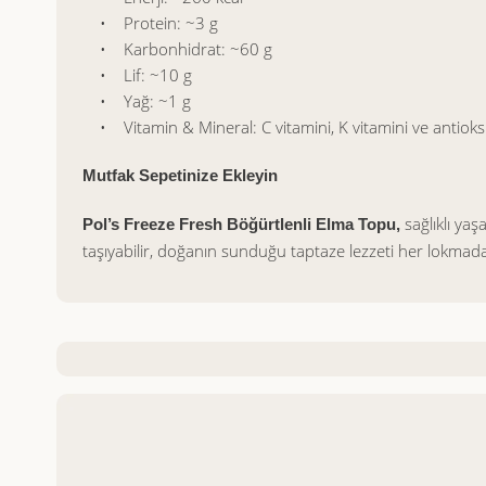
• Protein: ~3 g
• Karbonhidrat: ~60 g
• Lif: ~10 g
• Yağ: ~1 g
• Vitamin & Mineral: C vitamini, K vitamini ve antioks
Mutfak Sepetinize Ekleyin
sağlıklı ya
Pol’s Freeze Fresh Böğürtlenli Elma Topu,
taşıyabilir, doğanın sunduğu taptaze lezzeti her lokmada 