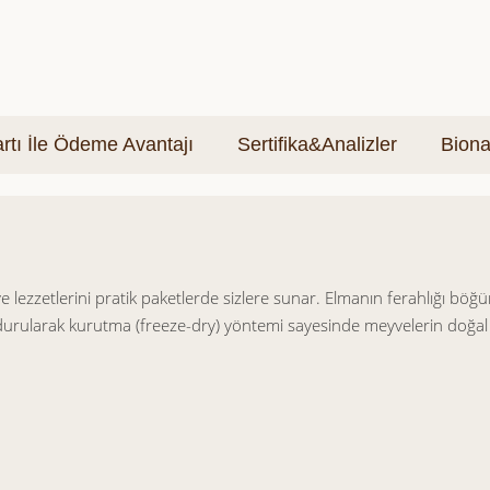
tı İle Ödeme Avantajı
Sertifika&Analizler
Biona
 lezzetlerini pratik paketlerde sizlere sunar. Elmanın ferahlığı bö
 Dondurularak kurutma (freeze-dry) yöntemi sayesinde meyvelerin doğa