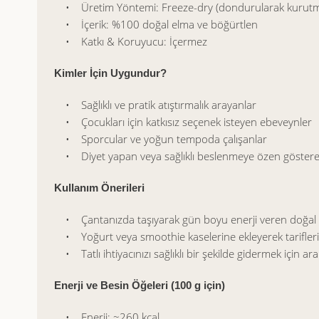
• Üretim Yöntemi: Freeze-dry (dondurularak kurut
• İçerik: %100 doğal elma ve böğürtlen
• Katkı & Koruyucu: İçermez
Kimler İçin Uygundur?
• Sağlıklı ve pratik atıştırmalık arayanlar
• Çocukları için katkısız seçenek isteyen ebeveynler
• Sporcular ve yoğun tempoda çalışanlar
• Diyet yapan veya sağlıklı beslenmeye özen gösteren
Kullanım Önerileri
• Çantanızda taşıyarak gün boyu enerji veren doğal bir 
• Yoğurt veya smoothie kaselerine ekleyerek tarifleriniz
• Tatlı ihtiyacınızı sağlıklı bir şekilde gidermek için ara
Enerji ve Besin Öğeleri (100 g için)
• Enerji: ~260 kcal