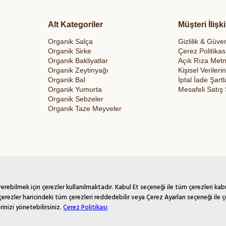
Alt Kategoriler
Müşteri İlişki
Organik Salça
Gizlilik & Güven
Organik Sirke
Çerez Politikas
Organik Bakliyatlar
Açık Rıza Metn
Organik Zeytinyağı
Kişisel Veriler
Organik Bal
İptal İade Şartl
Organik Yumurta
Mesafeli Satış
Organik Sebzeler
Organik Taze Meyveler
rebilmek için çerezler kullanılmaktadır. Kabul Et seçeneği ile tüm çerezleri kab
çerezler haricindeki tüm çerezleri reddedebilir veya Çerez Ayarları seçeneği ile ç
rinizi yönetebilirsiniz.
Çerez Politikası