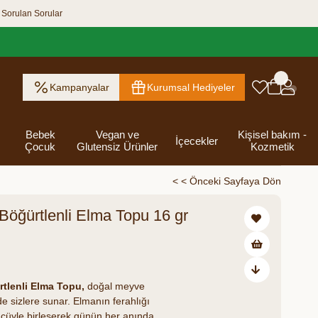
 Sorulan Sorular
Kampanyalar
Kurumsal Hediyeler
Bebek
Vegan ve
Kişisel bakım -
İçecekler
Çocuk
Glutensiz Ürünler
Kozmetik
< < Önceki Sayfaya Dön
Böğürtlenli Elma Topu 16 gr
ık Ezme
Helva & Tahin &
Kahvaltılık
eri
 Kraker
 Olsun
Kefir - Ayran
Salça
Tuzlu
Dijital Hediye
Destekleyici
Tebrik Hediye
Baharatlar
s
Pekmez
Gevrek
 Kutusu
Atıştırmalıklar
Kartları
Gıdalar
Kutusu
Bakımı
rtlenli Elma Topu,
doğal meyve
rde sizlere sunar. Elmanın ferahlığı
ücüyle birleşerek günün her anında