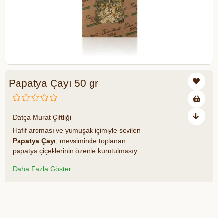
Papatya Çayı 50 gr
₺131,00
Datça Murat Çiftliği
Hafif aroması ve yumuşak içimiyle sevilen
P
apatya
Çayı
, mevsiminde toplanan
papatya çiçeklerinin özenle kurutulmasıyla
hazırlanır. %100 katkısız içeriği sayesinde
Daha Fazla Göster
günün her anında ferahlatıcı ve
sakinleştirici bir bitki çayı deneyimi sunar.
Doğal yaşamı benimseyen tüketiciler
Azalt
Artır
tarafından sıkça tercih edilir.