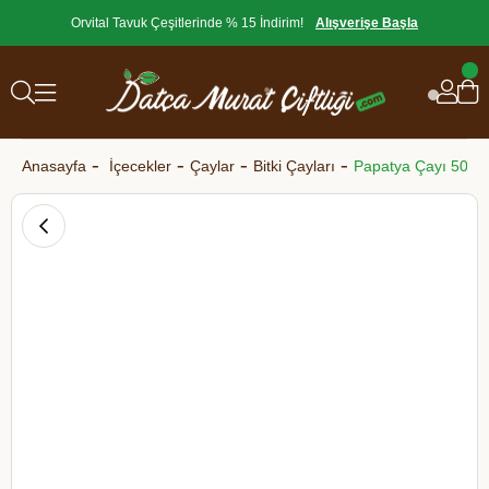
Orvital Tavuk Çeşitlerinde % 15 İndirim!
Alışverişe Başla
Anasayfa
İçecekler
Çaylar
Bitki Çayları
Papatya Çayı 50 gr