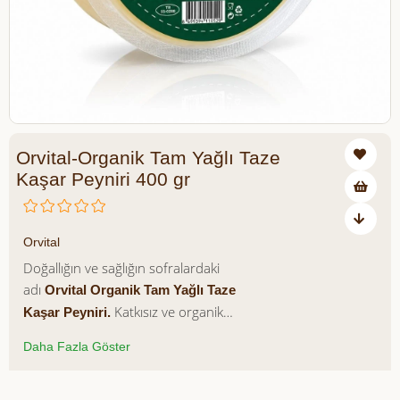
Orvital-Organik Tam Yağlı Taze
Kaşar Peyniri 400 gr
₺379,95
Orvital
Doğallığın ve sağlığın sofralardaki
adı
Orvital Organik Tam Yağlı Taze
Katkısız ve organik
Kaşar Peyniri.
yöntemlerle elde edilen bu peynir, her
Daha Fazla Göster
lokmada taptaze lezzeti ve besleyici
değerleriyle öne çıkar.