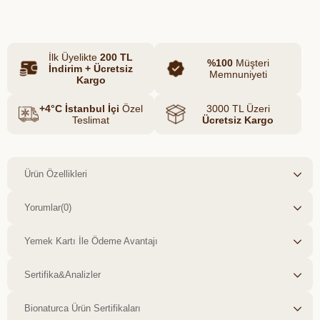
kimyasal içermeden sofralarınıza ulaşır.
İlk Üyelikte
200 TL
%100
Müşteri
İndirim + Ücretsiz
Memnuniyeti
Kargo
+4°C İstanbul İçi
Özel
3000 TL Üzeri
Teslimat
Ücretsiz Kargo
Ürün Özellikleri
Yorumlar
(0)
Yemek Kartı İle Ödeme Avantajı
Sertifika&Analizler
Bionaturca Ürün Sertifikaları