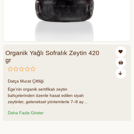
Organik Yağlı Sofralık Zeytin 420
gr
₺419,00
Datça Murat Çiftliği
Ege’nin organik sertifikalı zeytin
bahçelerinden özenle hasat edilen siyah
zeytinler, geleneksel yöntemlerle 7–8 ay
boyunca tuzla doğal şekilde fermente
Daha Fazla Göster
edilerek olgunlaştırılır. İnce kabuklu, etli ve
aroması yüksek tanelerden oluşan
Datça
Murat Çiftliği Organik Sofralık Yağlı
Azalt
Artır
Siyah Zeytin
, hiçbir katkı maddesi ya da