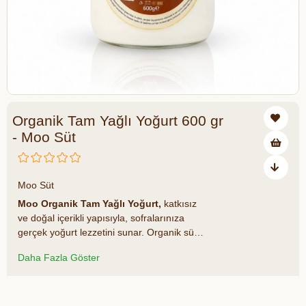
Organik Tam Yağlı Yoğurt 600 gr
- Moo Süt
₺245,00
Moo Süt
Moo Organik Tam Yağlı Yoğurt,
katkısız
ve doğal içerikli yapısıyla, sofralarınıza
gerçek yoğurt lezzetini sunar. Organik süt
kullanılarak geleneksel yöntemlerle
Daha Fazla Göster
üretilen bu ürün; yoğun kıvamı, lezzet
dengesi ve yüksek besin değeriyle öne
çıkar. %100 doğal, güvenilir ve sade içerikli
Azalt
Artır
bir yoğurt arayanlar için ideal tercihtir.