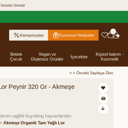
 Sorulan Sorular
Kampanyalar
Kurumsal Hediyeler
Bebek
Vegan ve
Kişisel bakım -
İçecekler
Çocuk
Glutensiz Ürünler
Kozmetik
< < Önceki Sayfaya Dön
Lor Peynir 320 Gr - Akmeşe
ık Ezme
Helva & Tahin &
Kahvaltılık
eri
 Kraker
 Olsun
Kefir - Ayran
Salça
Tuzlu
Dijital Hediye
Destekleyici
Tebrik Hediye
Baharatlar
s
Pekmez
Gevrek
 Kutusu
Atıştırmalıklar
Kartları
Gıdalar
Kutusu
5,00
Bakımı
lenen sağlıklı büyükbaş hayvanlardan
en
Akmeşe Organik Tam Yağlı Lor