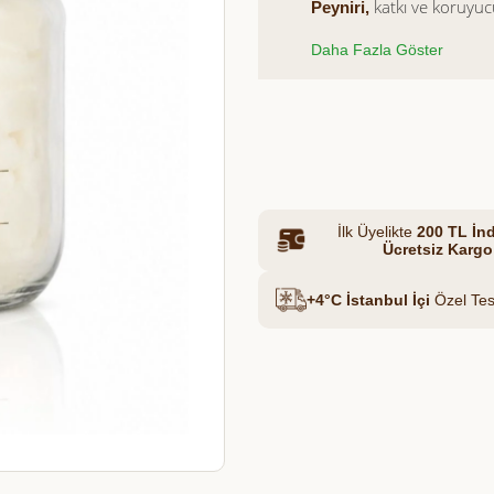
katkı ve koruyucu
Peyniri,
güveni ve doğallığı bir a
Daha Fazla Göster
Et & Tavuk Suyu
Azalt
Artır
İlk Üyelikte
200 TL İnd
Ücretsiz Kargo
+4°C İstanbul İçi
Özel Tes