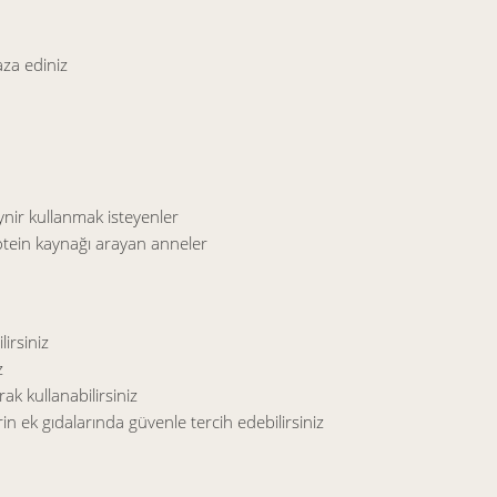
za ediniz
ynir kullanmak isteyenler
tein kaynağı arayan anneler
irsiniz
z
ak kullanabilirsiniz
ek gıdalarında güvenle tercih edebilirsiniz