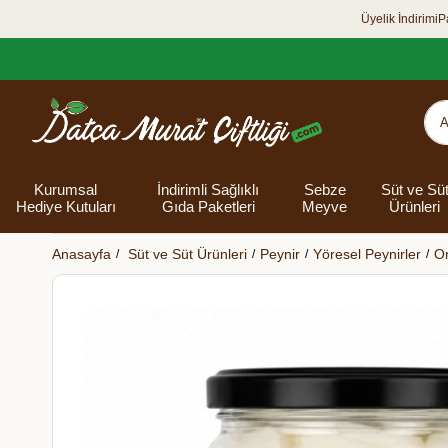
Üyelik İndirimi
P
Kurumsal
İndirimli Sağlıklı
Sebze
Süt ve Sü
Hediye Kutuları
Gıda Paketleri
Meyve
Ürünleri
Anasayfa
Süt ve Süt Ürünleri
Peynir
Yöresel Peynirler
Or
Organik Yumurta
Şarküteri Ürünleri
Zey
Bakliyat
Tüm Hediye
Unlar
Bayram Hediye
Datça Bademi
Yağlar
Süt
Yaz H
Kur
Ek
Kutuları
kutusu
Kut
Banyo 