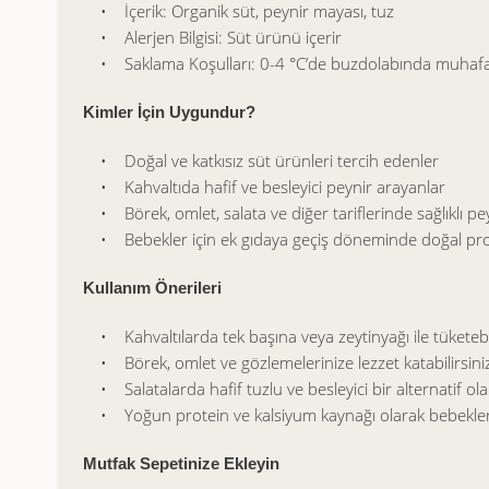
• İçerik: Organik süt, peynir mayası, tuz
• Alerjen Bilgisi: Süt ürünü içerir
• Saklama Koşulları: 0-4 °C’de buzdolabında muhafa
Kimler İçin Uygundur?
• Doğal ve katkısız süt ürünleri tercih edenler
• Kahvaltıda hafif ve besleyici peynir arayanlar
• Börek, omlet, salata ve diğer tariflerinde sağlıklı pe
• Bebekler için ek gıdaya geçiş döneminde doğal pro
Kullanım Önerileri
• Kahvaltılarda tek başına veya zeytinyağı ile tüketebil
• Börek, omlet ve gözlemelerinize lezzet katabilirsini
• Salatalarda hafif tuzlu ve besleyici bir alternatif olar
• Yoğun protein ve kalsiyum kaynağı olarak bebeklerin 
Mutfak Sepetinize Ekleyin