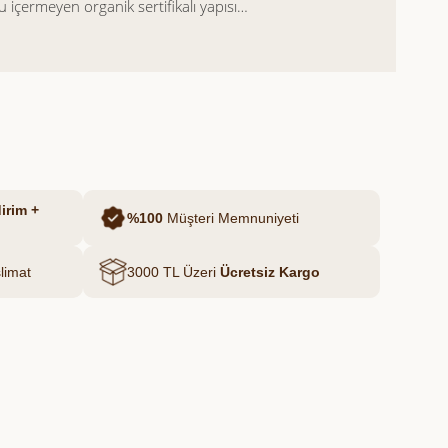
 içermeyen organik sertifikalı yapısıyla
rada sunar.
irim +
%100
Müşteri Memnuniyeti
limat
3000 TL Üzeri
Ücretsiz Kargo