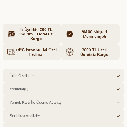
aktiflerle formüle edilen bu serum, kıl
Azalt
Artır
köklerini besler, doğal uzamayı destekler
ve daha dolgun bir görünüm kazandırır.
Nar çekirdeği ve kuşburnu yağının yüksek
antioksidan içeriğiyle kıl köklerini korur, E
İlk Üyelikte
200 TL
vitamini ve sakız ağacı reçinesi ile
%100
Müşteri
İndirim + Ücretsiz
yapılandırıcı bir bakım sunar. Düzenli
Memnuniyeti
Kargo
kullanımda daha güçlü, daha sağlıklı ve
doğal şekilde gürleşmiş kirpik-kaş
+4°C İstanbul İçi
Özel
3000 TL Üzeri
görünümü sağlar.
Teslimat
Ücretsiz Kargo
Ürün Özellikleri
Yorumlar
(0)
Yemek Kartı İle Ödeme Avantajı
Sertifika&Analizler