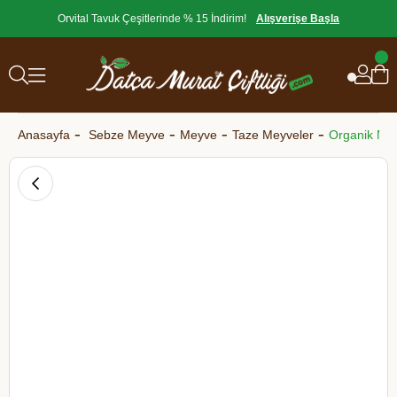
Orvital Tavuk Çeşitlerinde % 15 İndirim!
Alışverişe Başla
Anasayfa
Sebze Meyve
Meyve
Taze Meyveler
Organik Mür