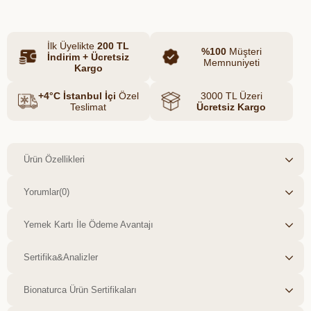
yardımcı olur.
Mevsiminde özenle toplanan organik
İlk Üyelikte
200 TL
mürdüm erikleri, hiçbir katkı maddesi
%100
Müşteri
İndirim + Ücretsiz
Memnuniyeti
veya kimyasal işlem görmeden
Kargo
sofralarınıza ulaşır. Atıştırmalık olarak
+4°C İstanbul İçi
Özel
3000 TL Üzeri
tüketilebileceği gibi komposto, reçel, tatlı
Teslimat
Ücretsiz Kargo
ve salata tariflerinde de lezzetli bir
şekilde değerlendirilebilir.
Ürün Özellikleri
Yorumlar
(0)
Yemek Kartı İle Ödeme Avantajı
Sertifika&Analizler
Bionaturca Ürün Sertifikaları