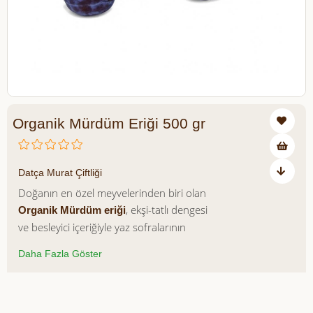
Organik Mürdüm Eriği 500 gr
₺149,00
Datça Murat Çiftliği
Doğanın en özel meyvelerinden biri olan
, ekşi-tatlı dengesi
Organik Mürdüm eriği
ve besleyici içeriğiyle yaz sofralarının
vazgeçilmez lezzetidir. Lif, vitamin ve
Daha Fazla Göster
mineraller açısından zengin olan
mürdüm eriği, sindirim sistemini
desteklerken antioksidan yapısıyla da
Azalt
Artır
bağışıklık sistemini güçlendirmeye