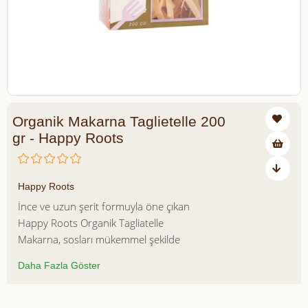
Organik Makarna Taglietelle 200
gr - Happy Roots
₺175,00
Happy Roots
İnce ve uzun şerit formuyla öne çıkan
Happy Roots Organik Tagliatelle
Makarna, sosları mükemmel şekilde
tutan yapısıyla sofralarınıza dengeli ve
Daha Fazla Göster
lezzetli bir deneyim sunar. Organik tarım
esaslarına uygun hammaddelerle
hazırlanan bu özel makarna, sade