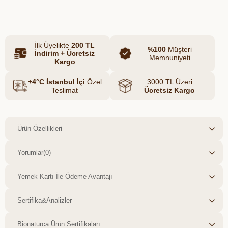
Azalt
Artır
içeriğiyle doğallığı ön planda tutar.
Tagliatelle formu sayesinde özellikle
kremalı ve yoğun soslarla mükemmel
İlk Üyelikte
200 TL
uyum sağlar; hem klasik hem de modern
%100
Müşteri
İndirim + Ücretsiz
Memnuniyeti
tariflerde rahatlıkla kullanılabilir.
Kargo
+4°C İstanbul İçi
Özel
3000 TL Üzeri
Teslimat
Ücretsiz Kargo
Ürün Özellikleri
Yorumlar
(0)
Yemek Kartı İle Ödeme Avantajı
Sertifika&Analizler
Bionaturca Ürün Sertifikaları