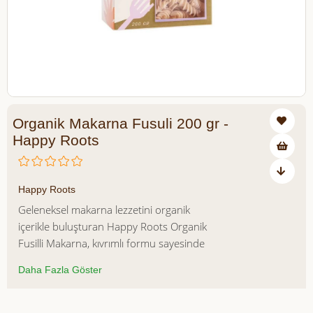
Organik Makarna Fusuli 200 gr -
Happy Roots
₺125,00
Happy Roots
Geleneksel makarna lezzetini organik
içerikle buluşturan Happy Roots Organik
Fusilli Makarna, kıvrımlı formu sayesinde
sosları mükemmel şekilde tutarak her
Daha Fazla Göster
lokmada dengeli bir lezzet sunar.
Organik tarım esaslarına uygun olarak
üretilen hammaddelerle hazırlanan bu