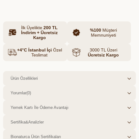
Azalt
Artır
özel makarna, sade ve doğal içeriğiyle
mutfağınıza güvenle girer.
Fusilli (burgu) formu, hem sıcak
İlk Üyelikte
200 TL
yemeklerde hem de soğuk makarna
%100
Müşteri
İndirim + Ücretsiz
Memnuniyeti
salatalarında pratik ve şık sunumlar
Kargo
hazırlamanıza olanak tanır.
+4°C İstanbul İçi
Özel
3000 TL Üzeri
Teslimat
Ücretsiz Kargo
Ürün Özellikleri
Yorumlar
(0)
Yemek Kartı İle Ödeme Avantajı
Sertifika&Analizler
Bionaturca Ürün Sertifikaları