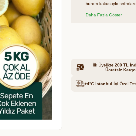
buram kokusuyla sofralarını
olgun, ilk hasat limonlarımı
Daha Fazla Göster
sizlere ulaştırılır.
Et & Tavuk Suyu
Azalt
Artır
İlk Üyelikte
200 TL İnd
Ücretsiz Kargo
+4°C İstanbul İçi
Özel Tes