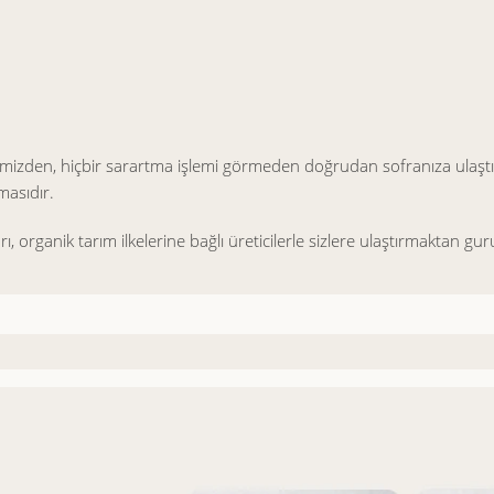
çemizden, hiçbir sarartma işlemi görmeden doğrudan sofranıza ulaşt
asıdır.
rı, organik tarım ilkelerine bağlı üreticilerle sizlere ulaştırmaktan g