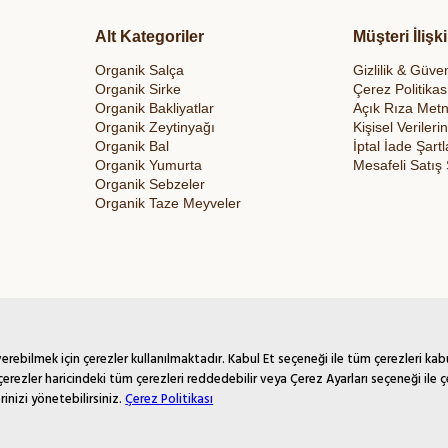
Alt Kategoriler
Müşteri İlişki
Organik Salça
Gizlilik & Güven
Organik Sirke
Çerez Politikas
Organik Bakliyatlar
Açık Rıza Metn
Organik Zeytinyağı
Kişisel Veriler
Organik Bal
İptal İade Şartl
Organik Yumurta
Mesafeli Satış
Organik Sebzeler
Organik Taze Meyveler
rebilmek için çerezler kullanılmaktadır. Kabul Et seçeneği ile tüm çerezleri kab
çerezler haricindeki tüm çerezleri reddedebilir veya Çerez Ayarları seçeneği ile ç
rinizi yönetebilirsiniz.
Çerez Politikası
t*/