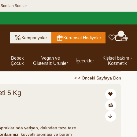
 Sorulan Sorular
Kampanyalar
Kurumsal Hediyeler
Bebek
Vegan ve
Kişisel bakım -
İçecekler
Çocuk
Glutensiz Ürünler
Kozmetik
< < Önceki Sayfaya Dön
ti 5 Kg
ık Ezme
Helva & Tahin &
Kahvaltılık
eri
 Kraker
 Olsun
Kefir - Ayran
Salça
Tuzlu
Dijital Hediye
Destekleyici
Tebrik Hediye
Baharatlar
s
Pekmez
Gevrek
 Kutusu
Atıştırmalıklar
Kartları
Gıdalar
Kutusu
₺872,00
₺1.090,00
Bakımı
₺218 tasarruf ediyorsunuz
topraklarında yetişen, dalından taze taze
nlarımız,
kuvvetli aroması ve buram