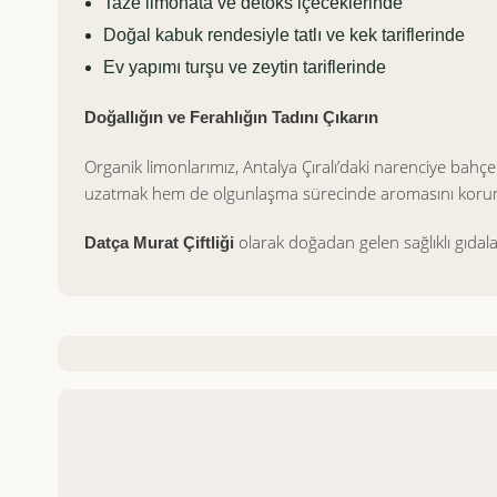
Taze limonata ve detoks içeceklerinde
Doğal kabuk rendesiyle tatlı ve kek tariflerinde
Ev yapımı turşu ve zeytin tariflerinde
Doğallığın ve Ferahlığın Tadını Çıkarın
Organik limonlarımız, Antalya Çıralı’daki narenciye bah
uzatmak hem de olgunlaşma sürecinde aromasını korum
olarak doğadan gelen sağlıklı gıdala
Datça Murat Çiftliği