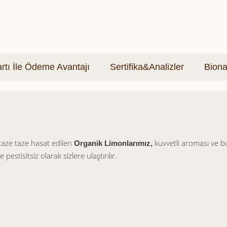
tı İle Ödeme Avantajı
Sertifika&Analizler
Biona
 taze taze hasat edilen
kuvvetli aroması ve b
Organik Limonlarımız,
 pestisitsiz olarak sizlere ulaştırılır.