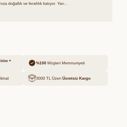
za doğallık ve ferahlık katıyor. Yarı
z katkısız, ilaçsız ve pestisitsiz olarak
irim +
%100
Müşteri Memnuniyeti
limat
3000 TL Üzeri
Ücretsiz Kargo