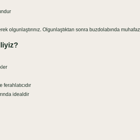
undur
rek olgunlaştırınız. Olgunlaştıktan sonra buzdolabında muhafaz
iyiz?
kler
ferahlatıcıdır
rında idealdir