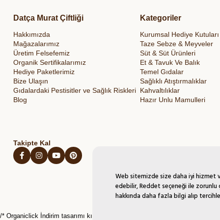
Datça Murat Çiftliği
Kategoriler
Hakkımızda
Kurumsal Hediye Kutuları
Mağazalarımız
Taze Sebze & Meyveler
Üretim Felsefemiz
Süt & Süt Ürünleri
Organik Sertifikalarımız
Et & Tavuk Ve Balık
Hediye Paketlerimiz
Temel Gıdalar
Bize Ulaşın
Sağlıklı Atıştırmalıklar
Gıdalardaki Pestisitler ve Sağlık Riskleri
Kahvaltılıklar
Blog
Hazır Unlu Mamulleri
Takipte Kal
Web sitemizde size daha iyi hizmet ve
edebilir, Reddet seçeneği ile zorunlu 
hakkında daha fazla bilgi alıp tercihle
/* Organiclick İndirim tasarımı kırmızı*/
/* Organiclick İndirim hesaplama scrip