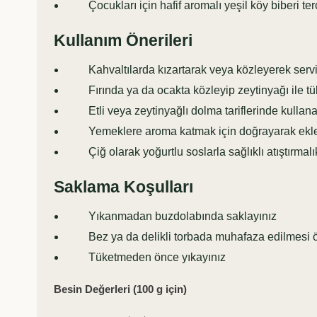
Çocukları için hafif aromalı yeşil köy biberi terc
Kullanım Önerileri
Kahvaltılarda kızartarak veya közleyerek servis
Fırında ya da ocakta közleyip zeytinyağı ile tük
Etli veya zeytinyağlı dolma tariflerinde kullanab
Yemeklere aroma katmak için doğrayarak ekley
Çiğ olarak yoğurtlu soslarla sağlıklı atıştırmalık
Saklama Koşulları
Yıkanmadan buzdolabında saklayınız
Bez ya da delikli torbada muhafaza edilmesi ön
Tüketmeden önce yıkayınız
Besin Değerleri (100 g için)