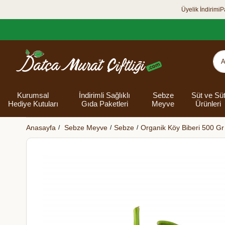
Üyelik İndirimi
P
Kurumsal
İndirimli Sağlıklı
Sebze
Süt ve Sü
Hediye Kutuları
Gıda Paketleri
Meyve
Ürünleri
Anasayfa
Sebze Meyve
Sebze
Organik Köy Biberi 500 Gr
Organik Yumurta
Şarküteri Ürünleri
Zey
Bakliyat
Tüm Hediye
Unlar
Bayram Hediye
Datça Bademi
Yağlar
Süt
Yaz H
Kur
Ek
Kutuları
kutusu
Kut
Banyo 