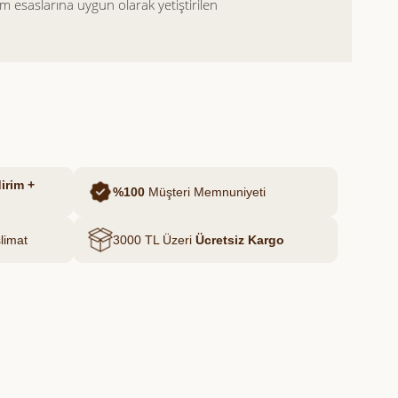
ım esaslarına uygun olarak yetiştirilen
 kabuğu ve etli yapısıyla hem pratik hem
unar.
e, dolmalardan ana yemeklere kadar
hip olan bu köy biberi, doğal yapısı ve
ır. Köy biberi fiyatı araştırması
 ve kaliteli bir alternatif sunar.
irim +
%100
Müşteri Memnuniyeti
limat
3000 TL Üzeri
Ücretsiz Kargo