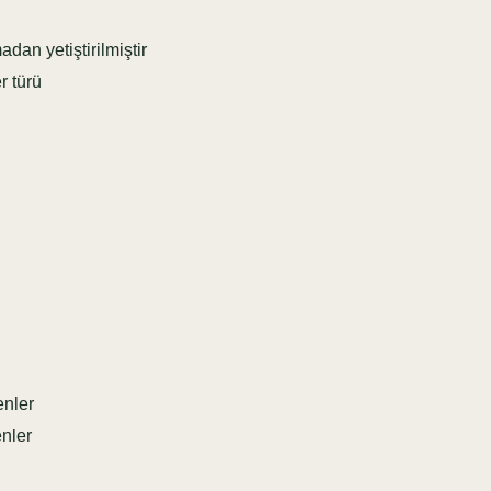
an yetiştirilmiştir
r türü
nler
nler