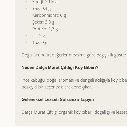
• Enerji: 29 kcal
• Yağ: 0,3 g
• Karbonhidrat: 6 g
• Şeker: 3,8 g
• Protein: 1,3 g
• Lif: 2 g
• Tuz: 0 g
Doğal üründür, değerler mevsime göre değişiklik göstere
Neden Datça Murat Çiftliği Köy Biberi?
İnce kabuğu, doğal aroması ve dengeli acılığıyla köy bibe
besleyici bir seçenek olarak öne çıkar.
Geleneksel Lezzeti Sofranıza Taşıyın
Datça Murat Çiftliği organik köy biberi, doğallığı ve lezze