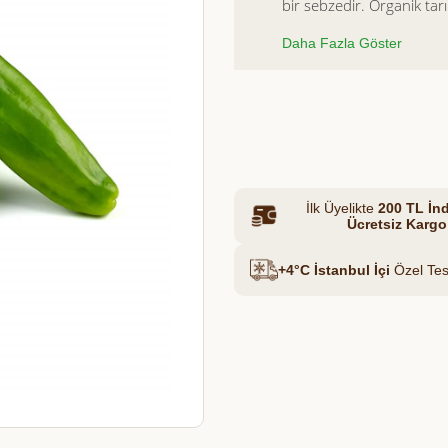
bir sebzedir. Organik tar
bu yeşil köy biberi, ince
Daha Fazla Göster
de lezzetli bir kullanım s
Et & Tavuk Suyu
Kahvaltılardan közlemey
geniş kullanım alanına sa
Azalt
Artır
taze aromasıyla fark yarat
yapanlar için ise güvenilir
İlk Üyelikte
200 TL İnd
Ücretsiz Kargo
+4°C İstanbul İçi
Özel Tes