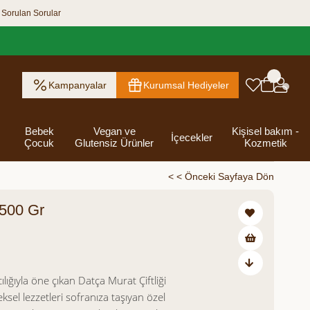
 Sorulan Sorular
Kampanyalar
Kurumsal Hediyeler
Bebek
Vegan ve
Kişisel bakım -
İçecekler
Çocuk
Glutensiz Ürünler
Kozmetik
< < Önceki Sayfaya Dön
 500 Gr
ık Ezme
Helva & Tahin &
Kahvaltılık
eri
 Kraker
 Olsun
Kefir - Ayran
Salça
Tuzlu
Dijital Hediye
Destekleyici
Tebrik Hediye
Baharatlar
s
Pekmez
Gevrek
 Kutusu
Atıştırmalıklar
Kartları
Gıdalar
Kutusu
₺179,00
Bakımı
lığıyla öne çıkan Datça Murat Çiftliği
ksel lezzetleri sofranıza taşıyan özel