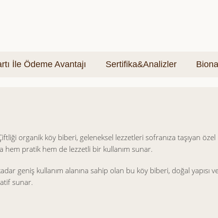
tı İle Ödeme Avantajı
Sertifika&Analizler
Biona
ftliği organik köy biberi, geleneksel lezzetleri sofranıza taşıyan öze
ıyla hem pratik hem de lezzetli bir kullanım sunar.
r geniş kullanım alanına sahip olan bu köy biberi, doğal yapısı ve t
natif sunar.