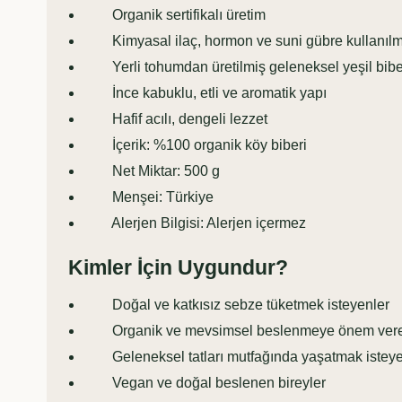
Organik sertifikalı üretim
Kimyasal ilaç, hormon ve suni gübre kullanılmad
Yerli tohumdan üretilmiş geleneksel yeşil bibe
İnce kabuklu, etli ve aromatik yapı
Hafif acılı, dengeli lezzet
İçerik: %100 organik köy biberi
Net Miktar: 500 g
Menşei: Türkiye
Alerjen Bilgisi: Alerjen içermez
Kimler İçin Uygundur?
Doğal ve katkısız sebze tüketmek isteyenler
Organik ve mevsimsel beslenmeye önem vere
Geleneksel tatları mutfağında yaşatmak isteye
Vegan ve doğal beslenen bireyler