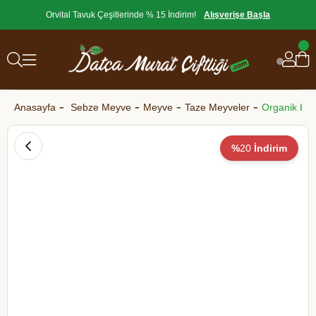
Orvital Tavuk Çeşitlerinde % 15 İndirim!
Alışverişe Başla
Anasayfa
Sebze Meyve
Meyve
Taze Meyveler
Organik Kir
%
20
İndirim