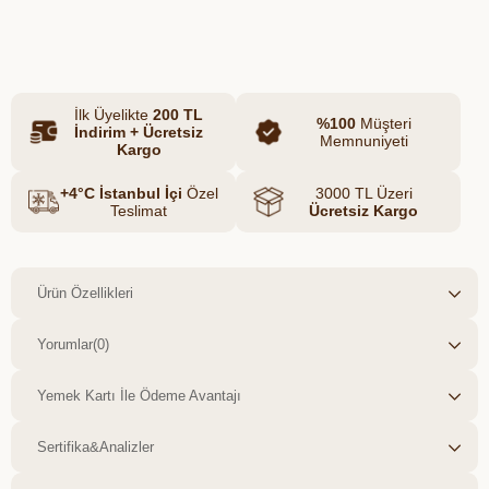
saf haliyle sofranıza ulaşır. Tatlı-ekşi
Azalt
Artır
dengesiyle ferahlatıcı bir atıştırmalık
tercihi sunar.
İlk Üyelikte
200 TL
%100
Müşteri
İndirim + Ücretsiz
Memnuniyeti
Kargo
+4°C İstanbul İçi
Özel
3000 TL Üzeri
Teslimat
Ücretsiz Kargo
Ürün Özellikleri
Yorumlar
(0)
Yemek Kartı İle Ödeme Avantajı
Sertifika&Analizler