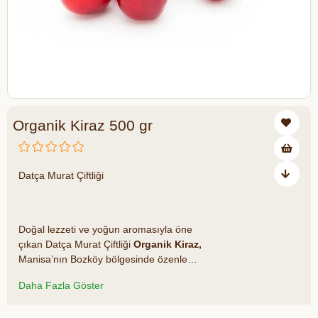
Organik Kiraz 500 gr
Datça Murat Çiftliği
₺199,20
₺249,00
₺49,80 tasarruf ediyorsunuz
Doğal lezzeti ve yoğun aromasıyla öne
çıkan Datça Murat Çiftliği
Organik Kiraz,
Manisa’nın Bozköy bölgesinde özenle
yetiştirilmektedir. Mevsiminde toplanan,
Daha Fazla Göster
kimyasal gübre ve ilaç kullanılmadan
üretilen bu kirazlar, doğanın sunduğu en