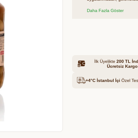
değiştirilerek acılığı alına
Daha Fazla Göster
Murat Çiftliği Organik Çi
ve Datça’nın kara kekiği ile
Et & Tavuk Suyu
Azalt
Artır
İlk Üyelikte
200 TL İnd
Ücretsiz Kargo
+4°C İstanbul İçi
Özel Tes