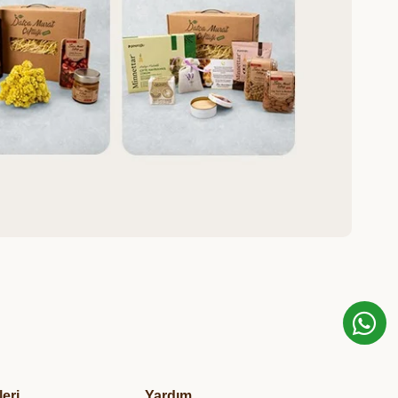
leri
Yardım