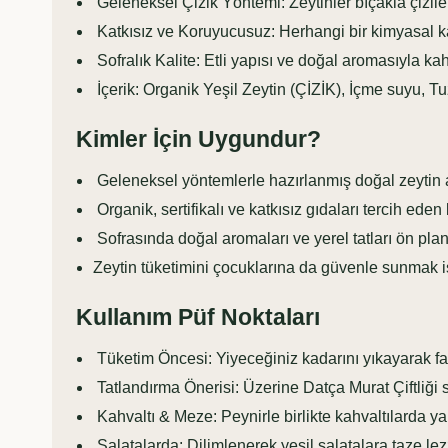
Geleneksel Çizik Yöntemi: Zeytinler bıçakla çizilerek
Katkısız ve Koruyucusuz: Herhangi bir kimyasal kat
Sofralık Kalite: Etli yapısı ve doğal aromasıyla ka
İçerik: Organik Yeşil Zeytin (ÇİZİK), İçme suyu, Tu
Kimler İçin Uygundur?
Geleneksel yöntemlerle hazırlanmış doğal zeytin 
Organik, sertifikalı ve katkısız gıdaları tercih eden b
Sofrasında doğal aromaları ve yerel tatları ön plan
Zeytin tüketimini çocuklarına da güvenle sunmak i
Kullanım Püf Noktaları
Tüketim Öncesi: Yiyeceğiniz kadarını yıkayarak fazl
Tatlandırma Önerisi: Üzerine Datça Murat Çiftliği 
Kahvaltı & Meze: Peynirle birlikte kahvaltılarda ya 
Salatalarda: Dilimlenerek yeşil salatalara taze lezz