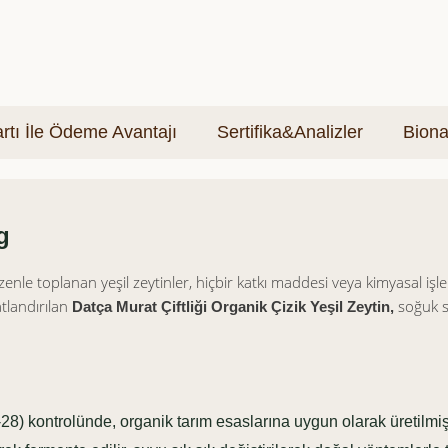
tı İle Ödeme Avantajı
Sertifika&Analizler
Biona
g
özenle toplanan yeşil zeytinler, hiçbir katkı maddesi veya kimyasal i
atlandırılan
soğuk sı
Datça Murat Çiftliği Organik Çizik Yeşil Zeytin,
8) kontrolünde, organik tarım esaslarına uygun olarak üretilmişt