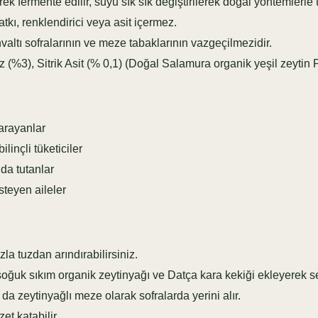
 fermente edilir, suyu sık sık değiştirilerek doğal yöntemlerle ta
kı, renklendirici veya asit içermez.
hvaltı sofralarının ve meze tabaklarının vazgeçilmezidir.
z (%3), Sitrik Asit (% 0,1) (Doğal Salamura organik yeşil zeytin 
arayanlar
ilinçli tüketiciler
da tutanlar
steyen aileler
a tuzdan arındırabilirsiniz.
soğuk sıkım organik zeytinyağı ve Datça kara kekiği ekleyerek ser
da zeytinyağlı meze olarak sofralarda yerini alır.
et katabilir.