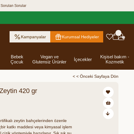
 Sorulan Sorular
Kampanyalar
Kurumsal Hediyeler
Bebek
Vegan ve
Kişisel bakım -
İçecekler
Çocuk
Glutensiz Ürünler
Kozmetik
< < Önceki Sayfaya Dön
 Zeytin 420 gr
ık Ezme
Helva & Tahin &
Kahvaltılık
eri
 Kraker
 Olsun
Kefir - Ayran
Salça
Tuzlu
Dijital Hediye
Destekleyici
Tebrik Hediye
Baharatlar
s
Pekmez
Gevrek
 Kutusu
Atıştırmalıklar
Kartları
Gıdalar
Kutusu
₺397,00
Bakımı
rtifikalı zeytin bahçelerinden özenle
hiçbir katkı maddesi veya kimyasal işlem
izik yöntemiyle hazırlanır. Sık sık suyu