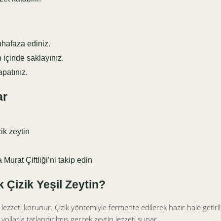
uhafaza ediniz.
içinde saklayınız.
patınız.
ar
ik zeytin
urat Çiftliği’ni takip edin
 Çizik Yeşil Zeytin?
 lezzeti korunur. Çizik yöntemiyle fermente edilerek hazır hale getir
ollarla tatlandırılmış gerçek zeytin lezzeti sunar.