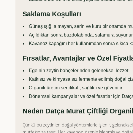
Saklama Koşulları
Güneş ışığı almayan, serin ve kuru bir ortamda m
Açıldıktan sonra buzdolabında, salamura suyunun 
Kavanoz kapağını her kullanımdan sonra sıkıca ka
Fırsatlar, Avantajlar ve Özel Fiyatl
Ege’nin zeytin bahçelerinden geleneksel lezzet
Katkısız ve kimyasalsız fermente edilmiş doğal çiz
Organik üretim sertifikalı, sağlıklı ve güvenilir
Dönemsel kampanyalar ve özel fırsatlar için Datça M
Neden Datça Murat Çiftliği Organik
Çünkü bu zeytinler, doğal yöntemlerle işlenir, geleneksel
mutfağınıza taşır. Her kavanoz, özenle işlenmiş ve doğal y