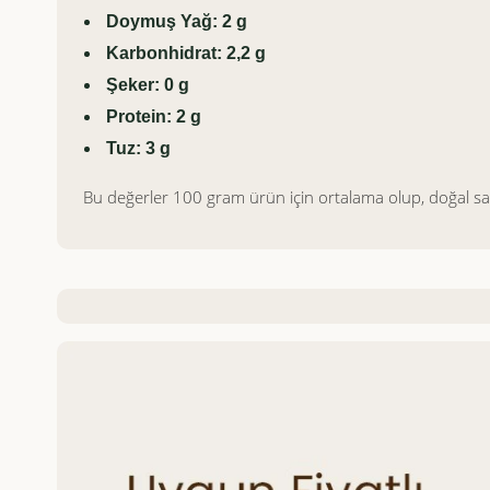
Doymuş Yağ: 2 g
Karbonhidrat: 2,2 g
Şeker: 0 g
Protein: 2 g
Tuz: 3 g
Bu değerler 100 gram ürün için ortalama olup, doğal sala