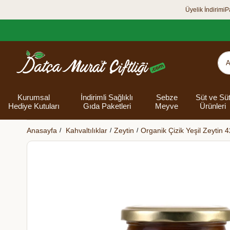
Üyelik İndirimi
P
Kurumsal
İndirimli Sağlıklı
Sebze
Süt ve Sü
Hediye Kutuları
Gıda Paketleri
Meyve
Ürünleri
Anasayfa
Kahvaltılıklar
Zeytin
Organik Çizik Yeşil Zeytin 4
Organik Yumurta
Şarküteri Ürünleri
Zey
Bakliyat
Tüm Hediye
Unlar
Bayram Hediye
Datça Bademi
Yağlar
Süt
Yaz H
Kur
Ek
Kutuları
kutusu
Kut
Banyo 