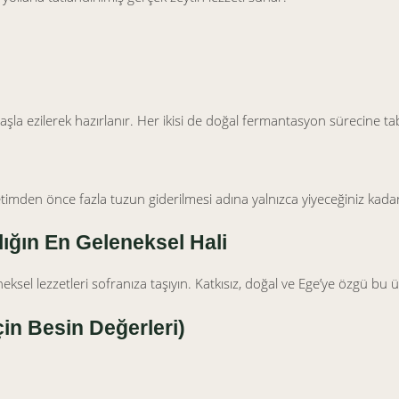
e taşla ezilerek hazırlanır. Her ikisi de doğal fermantasyon sürecine tab
etimden önce fazla tuzun giderilmesi adına yalnızca yiyeceğiniz kadarı
lığın En Geleneksel Hali
neksel lezzetleri sofranıza taşıyın. Katkısız, doğal ve Ege’ye özgü bu ü
çin Besin Değerleri)