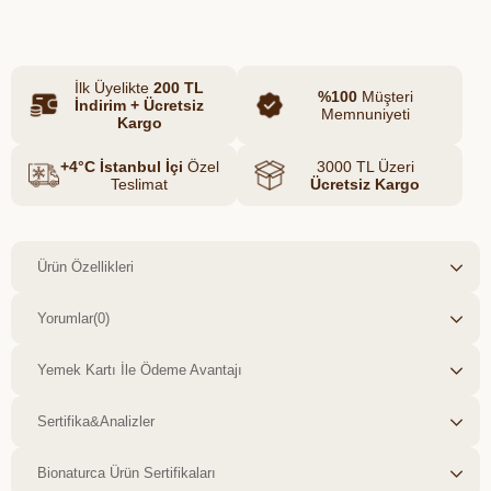
kelebek valfli doypack ambalajda
sunulmuştur.
İlk Üyelikte
200 TL
%100
Müşteri
İndirim + Ücretsiz
Memnuniyeti
Kargo
+4°C İstanbul İçi
Özel
3000 TL Üzeri
Teslimat
Ücretsiz Kargo
Ürün Özellikleri
Yorumlar
(0)
Yemek Kartı İle Ödeme Avantajı
Sertifika&Analizler
Bionaturca Ürün Sertifikaları