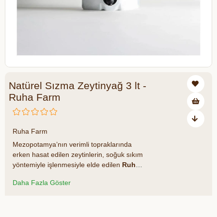
Natürel Sızma Zeytinyağ 3 lt -
Ruha Farm
₺2.750,00
Ruha Farm
Mezopotamya’nın verimli topraklarında
erken hasat edilen zeytinlerin, soğuk sıkım
yöntemiyle işlenmesiyle elde edilen
Ruha
Farm Natürel Sızma Zeytinyağı;
düşük
Daha Fazla Göster
asit oranı (<0.5) ve yüksek polifenol
içeriğiyle hem sağlıklı hem de yoğun
aromalı bir lezzet sunar. 2024–2025
Azalt
Artır
sezonuna ait bu özel üretim, yeni nesil