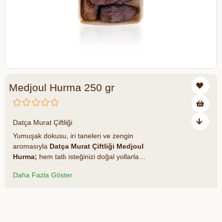
Medjoul Hurma 250 gr
₺378,00
Datça Murat Çiftliği
Yumuşak dokusu, iri taneleri ve zengin
aromasıyla
Datça Murat Çiftliği Medjoul
Hurma;
hem tatlı isteğinizi doğal yollarla
karşılar hem de sağlıklı bir enerji kaynağı
Daha Fazla Göster
sunar.Özenle seçtiğimiz Medjoul hurmalar,
koruyucu ya da katkı maddesi içermez.
Doğal şeker, lif, potasyum ve
Azalt
Artır
antioksidanlar açısından zengin bu özel
hurma; günlük atıştırmalıklarınızdan tatlı