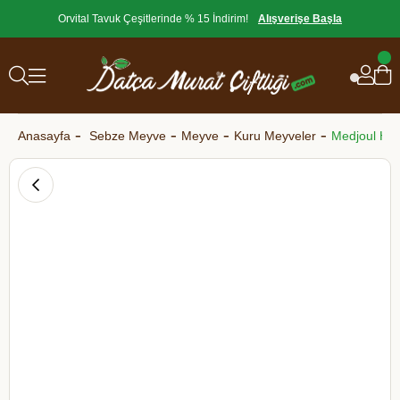
Orvital Tavuk Çeşitlerinde % 15 İndirim!
Alışverişe Başla
Anasayfa
Sebze Meyve
Meyve
Kuru Meyveler
Medjoul Hu