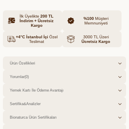
tariflerinize kadar pek çok kullanım için
idealdir.
İlk Üyelikte
200 TL
%100
Müşteri
İndirim + Ücretsiz
Memnuniyeti
Kargo
+4°C İstanbul İçi
Özel
3000 TL Üzeri
Teslimat
Ücretsiz Kargo
Ürün Özellikleri
Yorumlar
(0)
Yemek Kartı İle Ödeme Avantajı
Sertifika&Analizler
Bionaturca Ürün Sertifikaları