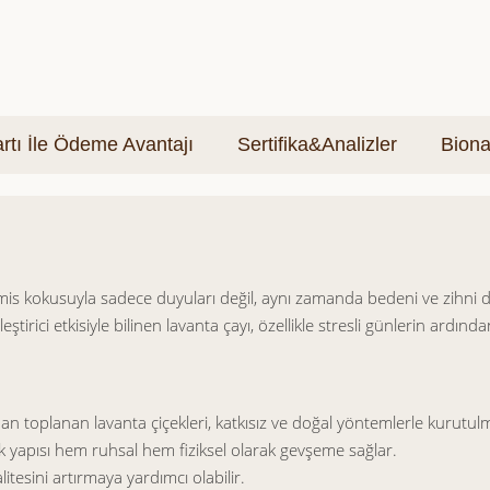
tı İle Ödeme Avantajı
Sertifika&Analizler
Biona
mis kokusuyla sadece duyuları değil, aynı zamanda bedeni ve zihni d
tirici etkisiyle bilinen lavanta çayı, özellikle stresli günlerin ardınd
dan toplanan lavanta çiçekleri, katkısız ve doğal yöntemlerle kurutul
 yapısı hem ruhsal hem fiziksel olarak gevşeme sağlar.
tesini artırmaya yardımcı olabilir.