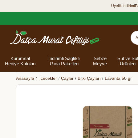
Üyelik İndirimi
P
Kurumsal
İndirimli Sağlıklı
Sebze
Süt ve Sü
Hediye Kutuları
Gıda Paketleri
Meyve
Ürünleri
Anasayfa
İçecekler
Çaylar
Bitki Çayları
Lavanta 50 gr
Organik Yumurta
Şarküteri Ürünleri
Zey
Bakliyat
Tüm Hediye
Unlar
Bayram Hediye
Datça Bademi
Yağlar
Süt
Yaz H
Kur
Ek
Kutuları
kutusu
Kut
Banyo 