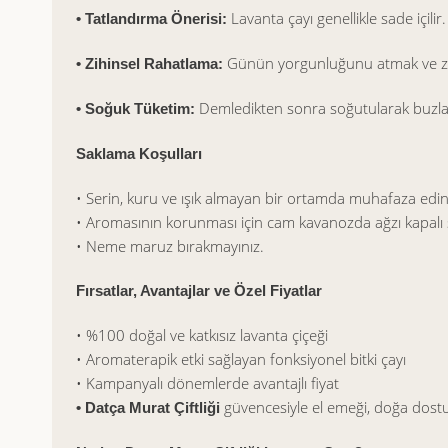
Lavanta çayı genellikle sade içilir
• Tatlandırma Önerisi:
Günün yorgunluğunu atmak ve zihn
• Zihinsel Rahatlama:
Demledikten sonra soğutularak buzla se
• Soğuk Tüketim:
Saklama Koşulları
• Serin, kuru ve ışık almayan bir ortamda muhafaza edin
• Aromasının korunması için cam kavanozda ağzı kapalı ş
• Neme maruz bırakmayınız.
Fırsatlar, Avantajlar ve Özel Fiyatlar
• %100 doğal ve katkısız lavanta çiçeği
• Aromaterapik etki sağlayan fonksiyonel bitki çayı
• Kampanyalı dönemlerde avantajlı fiyat
güvencesiyle el emeği, doğa dost
• Datça Murat Çiftliği