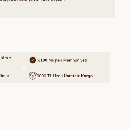
nden elde edilir. Sakinleştirici etkisiyle
kle stresli günlerin ardından hafiflik ve
irim +
%100
Müşteri Memnuniyeti
limat
3000 TL Üzeri
Ücretsiz Kargo