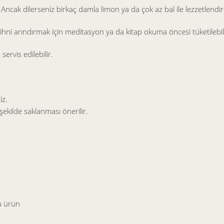
. Ancak dilerseniz birkaç damla limon ya da çok az bal ile lezzetlendire
i arındırmak için meditasyon ya da kitap okuma öncesi tüketilebili
rvis edilebilir.
iz.
ekilde saklanması önerilir.
u ürün