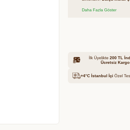
kurutulmuş lavanta çiçekleri
Daha Fazla Göster
bilinen lavanta çayı, özelli
rahatlama sağlar.
Et & Tavuk Suyu
Azalt
Artır
İlk Üyelikte
200 TL İnd
Ücretsiz Kargo
+4°C İstanbul İçi
Özel Tes