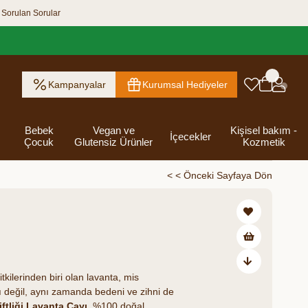
 Sorulan Sorular
Kampanyalar
Kurumsal Hediyeler
Bebek
Vegan ve
Kişisel bakım -
İçecekler
Çocuk
Glutensiz Ürünler
Kozmetik
< < Önceki Sayfaya Dön
ık Ezme
Helva & Tahin &
Kahvaltılık
eri
 Kraker
 Olsun
Kefir - Ayran
Salça
Tuzlu
Dijital Hediye
Destekleyici
Tebrik Hediye
Baharatlar
s
Pekmez
Gevrek
 Kutusu
Atıştırmalıklar
Kartları
Gıdalar
Kutusu
₺151,00
Bakımı
kilerinden biri olan lavanta, mis
 değil, aynı zamanda bedeni ve zihni de
ftliği Lavanta Çayı,
%100 doğal