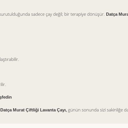
urutulduğunda sadece çay değil; bir terapiye dönüşür.
Datça Murat
aştırabilir.
lir.
şfedin
n
günün sonunda sizi sakinliğe da
Datça Murat Çiftliği Lavanta Çayı,