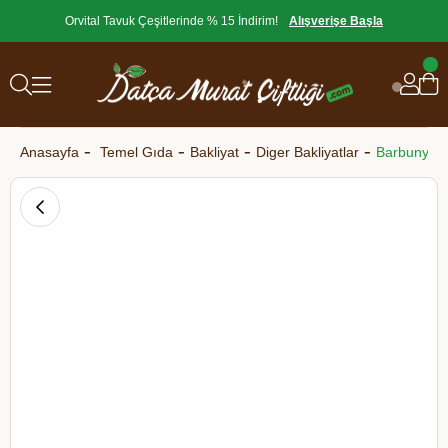
Orvital Tavuk Çeşitlerinde % 15 İndirim!
Alışverişe Başla
Anasayfa
Temel Gıda
Bakliyat
Diger Bakliyatlar
Barbunya K