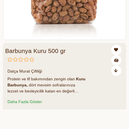
Barbunya Kuru 500 gr
₺297,00
Datça Murat Çiftliği
Protein ve lif bakımından zengin olan
Kuru
Barbunya,
dört mevsim sofralarınıza
lezzet ve besleyicilik katan en değerli
bakliyatlardan biridir. Mevsiminde toplanıp
Daha Fazla Göster
özenle kurutulan D
atça Murat Çiftliği
Barbunya Kurusu
, zeytinyağlı
yemeklerden pilavlara, vegan köftelerden
Azalt
Artır
salatalara kadar geniş bir kullanım alanı
sunar. Ayrıca kuru barbunya fiyatı