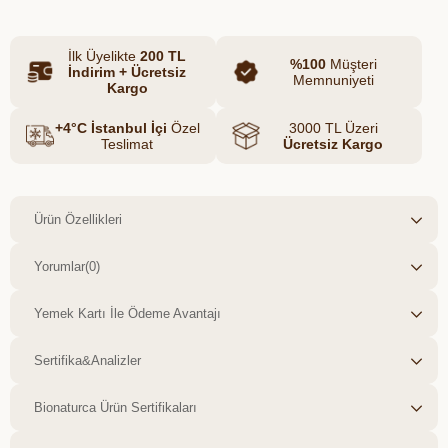
araştırması yapan tüketiciler için hem
ekonomik hem de uzun ömürlü, güvenilir
İlk Üyelikte
200 TL
bir seçimdir.
%100
Müşteri
İndirim + Ücretsiz
Memnuniyeti
Kargo
+4°C İstanbul İçi
Özel
3000 TL Üzeri
Teslimat
Ücretsiz Kargo
Ürün Özellikleri
Yorumlar
(0)
Yemek Kartı İle Ödeme Avantajı
Sertifika&Analizler
Bionaturca Ürün Sertifikaları