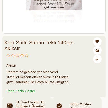
Keçi Sütlü Sabun Tekli 140 gr-
Akiksir
Akiksir
Deprem bölgesinde yer alan yerel
üreticilerimizden Akiksir ailesi, birbirinden
güzel sabunları ile Datça Murat Çiftliği'nde
sizlerle buluşuyor. Sepetinize eklediğiniz
Daha Fazla Göster
her ürün ile deprem bölgesindeki
üreticilerimizin üretime devam etmelerine
katkıda bulunduğunuzu unutmayın. Datça
İlk Üyelikte
200 TL
%100
Müşteri
İndirim + Ücretsiz
Murat Çiftliği ailesi olarak her zaman