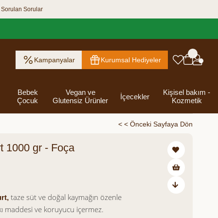
 Sorulan Sorular
Kampanyalar
Kurumsal Hediyeler
Bebek
Vegan ve
Kişisel bakım -
İçecekler
Çocuk
Glutensiz Ürünler
Kozmetik
< < Önceki Sayfaya Dön
t 1000 gr - Foça
ık Ezme
Helva & Tahin &
Kahvaltılık
eri
 Kraker
 Olsun
Kefir - Ayran
Salça
Tuzlu
Dijital Hediye
Destekleyici
Tebrik Hediye
Baharatlar
s
Pekmez
Gevrek
 Kutusu
Atıştırmalıklar
Kartları
Gıdalar
Kutusu
00
Bakımı
taze süt ve doğal kaymağın özenle
rt,
atkı maddesi ve koruyucu içermez.