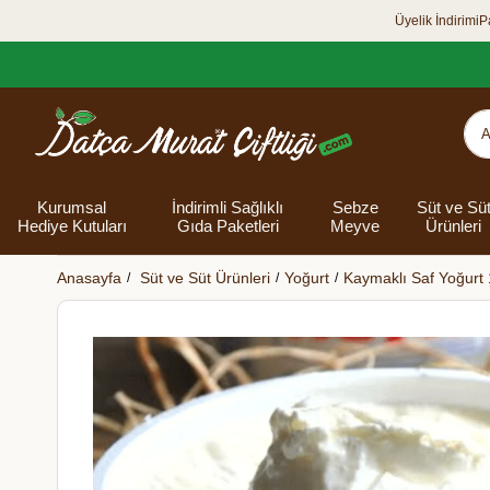
Üyelik İndirimi
P
Kurumsal
İndirimli Sağlıklı
Sebze
Süt ve Sü
Hediye Kutuları
Gıda Paketleri
Meyve
Ürünleri
Anasayfa
Süt ve Süt Ürünleri
Yoğurt
Kaymaklı Saf Yoğurt 
Organik Yumurta
Şarküteri Ürünleri
Zey
Bakliyat
Tüm Hediye
Unlar
Bayram Hediye
Datça Bademi
Yağlar
Süt
Yaz H
Kur
Ek
Kutuları
kutusu
Kut
Banyo 