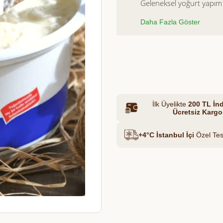
Geleneksel yoğurt yapım 
yoğun kıvamı ve kremamsı
Daha Fazla Göster
lezzet katar.
Et & Tavuk Suyu
Azalt
Artır
İlk Üyelikte
200 TL İnd
Ücretsiz Kargo
+4°C İstanbul İçi
Özel Tes