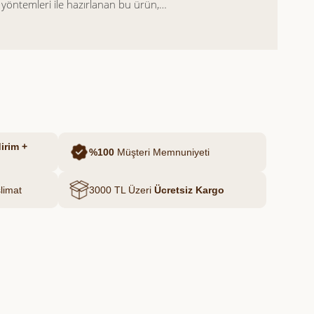
yöntemleri ile hazırlanan bu ürün,
 dokusuyla sofralarınıza doğallık ve
irim +
%100
Müşteri Memnuniyeti
limat
3000 TL Üzeri
Ücretsiz Kargo