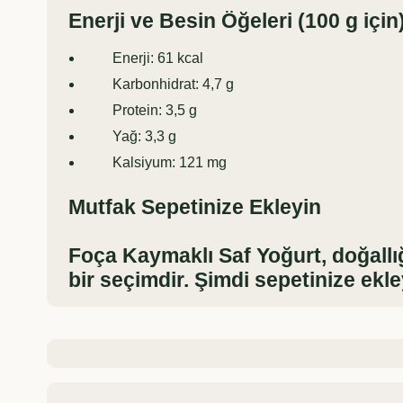
Enerji ve Besin Öğeleri (100 g için
Enerji: 61 kcal
Karbonhidrat: 4,7 g
Protein: 3,5 g
Yağ: 3,3 g
Kalsiyum: 121 mg
Mutfak Sepetinize Ekleyin
Foça Kaymaklı Saf Yoğurt,
doğallığ
bir seçimdir. Şimdi sepetinize ekle